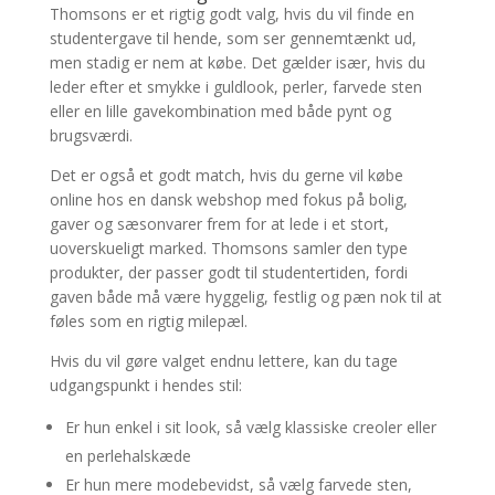
Thomsons er et rigtig godt valg, hvis du vil finde en
studentergave til hende, som ser gennemtænkt ud,
men stadig er nem at købe. Det gælder især, hvis du
leder efter et smykke i guldlook, perler, farvede sten
eller en lille gavekombination med både pynt og
brugsværdi.
Det er også et godt match, hvis du gerne vil købe
online hos en dansk webshop med fokus på bolig,
gaver og sæsonvarer frem for at lede i et stort,
uoverskueligt marked. Thomsons samler den type
produkter, der passer godt til studentertiden, fordi
gaven både må være hyggelig, festlig og pæn nok til at
føles som en rigtig milepæl.
Hvis du vil gøre valget endnu lettere, kan du tage
udgangspunkt i hendes stil:
Er hun enkel i sit look, så vælg klassiske creoler eller
en perlehalskæde
Er hun mere modebevidst, så vælg farvede sten,