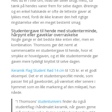
Hvis du er i tvivl om, hvad der bliver brugt mest, så
tænk på hendes vaner frem for selve dagen. Øreringe
og en enkel halskæde er ofte de letteste gaver at
lykkes med, fordi de ikke kræver den helt rigtige
ringstørrelse eller en meget bestemt smag.
Studentergave til hende med studenterminde,
hårpynt eller gaveklar overraskelse
Nogle gange er det bedste ikke enten eller, men en
kombination. Thomsons gør det nemt at
sammensætte en studentergave til hende, hvor et
smykke er hovedgaven, og et lille studenterminde gør
gaven mere tydeligt knyttet til selve dagen.
Keramik Flag Student Rød 14 cm
til 125 kr. er et godt
eksempel. Det er et studenterspecifikt minde, som
passer fint på gavebordet, på værelset eller senere i
hjemmet som en lille markering af den milepæl, hun
nåede.
“I Thomsons’
studentunivers
finder du også
studentflag i håndmalet keramik, når gaven gerne