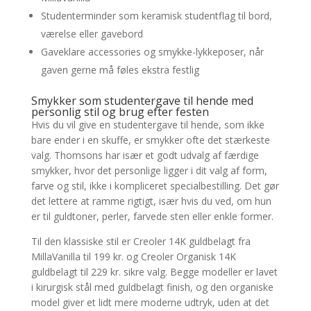
Studenterminder som keramisk studentflag til bord,
værelse eller gavebord
Gaveklare accessories og smykke-lykkeposer, når
gaven gerne må føles ekstra festlig
Smykker som studentergave til hende med
personlig stil og brug efter festen
Hvis du vil give en studentergave til hende, som ikke
bare ender i en skuffe, er smykker ofte det stærkeste
valg. Thomsons har især et godt udvalg af færdige
smykker, hvor det personlige ligger i dit valg af form,
farve og stil, ikke i kompliceret specialbestilling. Det gør
det lettere at ramme rigtigt, især hvis du ved, om hun
er til guldtoner, perler, farvede sten eller enkle former.
Til den klassiske stil er Creoler 14K guldbelagt fra
MillaVanilla til 199 kr. og Creoler Organisk 14K
guldbelagt til 229 kr. sikre valg. Begge modeller er lavet
i kirurgisk stål med guldbelagt finish, og den organiske
model giver et lidt mere moderne udtryk, uden at det