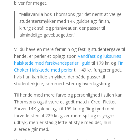
bliver for meget.
“MillaVanilla hos Thomsons gør det nemt at vælge
studentersmykker med 14K guldbelagt finish,
kirurgisk stål og prisniveauer, der passer til
almindelige gavebudgetter.”
Vil du have en mere feminin og festlig studentergave til
hende, er perler et oplagt spor.
Vandfast og luksuriøs
halskæde med ferskvandsperler i guld
til 179 kr. og
Fin
Choker Halskæde med perler
til 149 kr. fungerer godt,
hvis hun kan lide smykker, der både passer til
studenterkjole, sommerfester og hverdagsbrug.
Til hende med mere farve og personlighed i stilen kan
Thomsons også være et godt match. Creol Flettet
Farver 14K guldbelagt til 199 kr. og Ring tynd med
farvede sten til 229 kr. giver mere spil og et yngre
udtryk, men er stadig lette at style med det, hun
allerede går med.