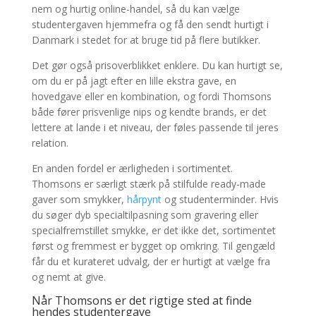
nem og hurtig online-handel, så du kan vælge
studentergaven hjemmefra og få den sendt hurtigt i
Danmark i stedet for at bruge tid på flere butikker.
Det gør også prisoverblikket enklere. Du kan hurtigt se,
om du er på jagt efter en lille ekstra gave, en
hovedgave eller en kombination, og fordi Thomsons
både fører prisvenlige nips og kendte brands, er det
lettere at lande i et niveau, der føles passende til jeres
relation.
En anden fordel er ærligheden i sortimentet.
Thomsons er særligt stærk på stilfulde ready-made
gaver som smykker,
hårpynt
og studenterminder. Hvis
du søger dyb specialtilpasning som gravering eller
specialfremstillet smykke, er det ikke det, sortimentet
først og fremmest er bygget op omkring. Til gengæld
får du et kurateret udvalg, der er hurtigt at vælge fra
og nemt at give.
Når Thomsons er det rigtige sted at finde
hendes studentergave