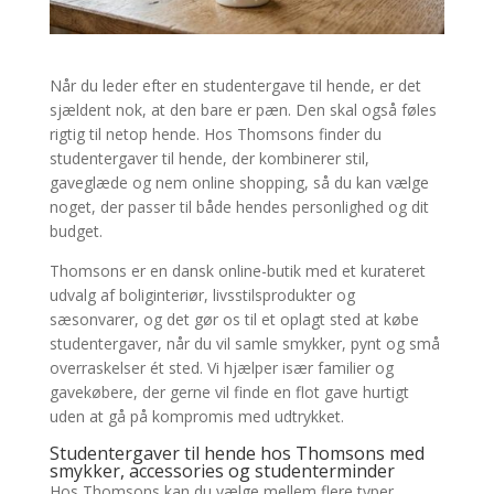
Når du leder efter en studentergave til hende, er det
sjældent nok, at den bare er pæn. Den skal også føles
rigtig til netop hende. Hos Thomsons finder du
studentergaver til hende, der kombinerer stil,
gaveglæde og nem online shopping, så du kan vælge
noget, der passer til både hendes personlighed og dit
budget.
Thomsons er en dansk online-butik med et kurateret
udvalg af boliginteriør, livsstilsprodukter og
sæsonvarer, og det gør os til et oplagt sted at købe
studentergaver, når du vil samle smykker, pynt og små
overraskelser ét sted. Vi hjælper især familier og
gavekøbere, der gerne vil finde en flot gave hurtigt
uden at gå på kompromis med udtrykket.
Studentergaver til hende hos Thomsons med
smykker, accessories og studenterminder
Hos Thomsons kan du vælge mellem flere typer