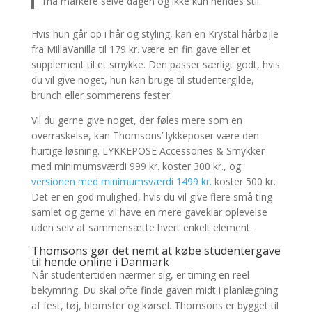
må markere selve dagen og ikke kun hendes stil.”
Hvis hun går op i hår og styling, kan en Krystal hårbøjle
fra MillaVanilla til 179 kr. være en fin gave eller et
supplement til et smykke. Den passer særligt godt, hvis
du vil give noget, hun kan bruge til studentergilde,
brunch eller sommerens fester.
Vil du gerne give noget, der føles mere som en
overraskelse, kan Thomsons’ lykkeposer være den
hurtige løsning. LYKKEPOSE Accessories & Smykker
med minimumsværdi 999 kr. koster 300 kr., og
versionen med minimumsværdi 1499 kr.
koster 500 kr.
Det er en god mulighed, hvis du vil give flere små ting
samlet og gerne vil have en mere gaveklar oplevelse
uden selv at sammensætte hvert enkelt element.
Thomsons gør det nemt at købe studentergave
til hende online i Danmark
Når studentertiden nærmer sig, er timing en reel
bekymring. Du skal ofte finde gaven midt i planlægning
af fest, tøj, blomster og kørsel. Thomsons er bygget til