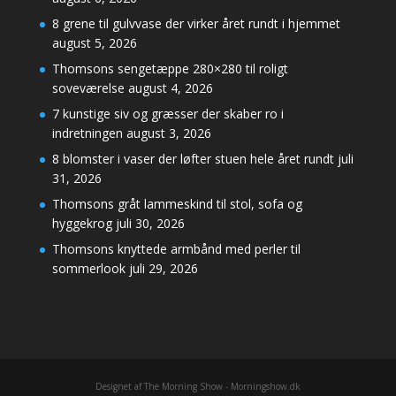
8 grene til gulvvase der virker året rundt i hjemmet
august 5, 2026
Thomsons sengetæppe 280×280 til roligt
soveværelse
august 4, 2026
7 kunstige siv og græsser der skaber ro i
indretningen
august 3, 2026
8 blomster i vaser der løfter stuen hele året rundt
juli
31, 2026
Thomsons gråt lammeskind til stol, sofa og
hyggekrog
juli 30, 2026
Thomsons knyttede armbånd med perler til
sommerlook
juli 29, 2026
Designet af The Morning Show - Morningshow.dk