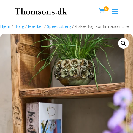
0

Hjem
/
Bolig
/
Mærker
/
Speedtsberg
/ Æske/Bog konfirmation Lille