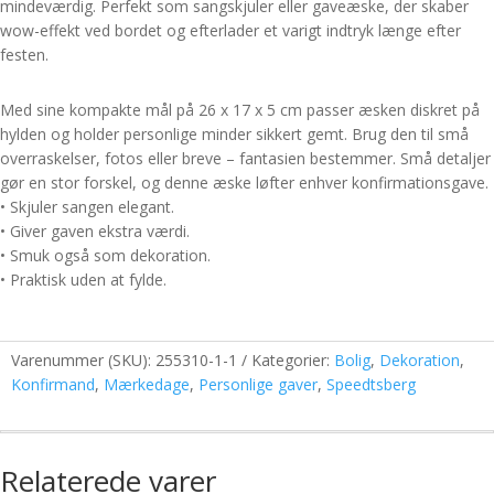
mindeværdig. Perfekt som sangskjuler eller gaveæske, der skaber
wow-effekt ved bordet og efterlader et varigt indtryk længe efter
festen.
Med sine kompakte mål på 26 x 17 x 5 cm passer æsken diskret på
hylden og holder personlige minder sikkert gemt. Brug den til små
overraskelser, fotos eller breve – fantasien bestemmer. Små detaljer
gør en stor forskel, og denne æske løfter enhver konfirmationsgave.
• Skjuler sangen elegant.
• Giver gaven ekstra værdi.
• Smuk også som dekoration.
• Praktisk uden at fylde.
Varenummer (SKU):
255310-1-1
Kategorier:
Bolig
,
Dekoration
,
Konfirmand
,
Mærkedage
,
Personlige gaver
,
Speedtsberg
Relaterede varer