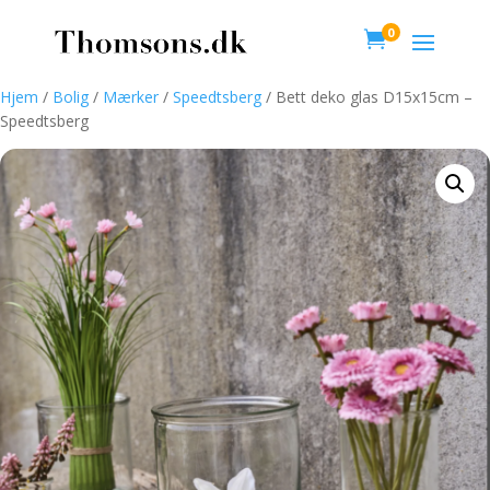
0

Hjem
/
Bolig
/
Mærker
/
Speedtsberg
/ Bett deko glas D15x15cm –
Speedtsberg