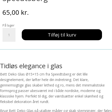
65,00
kr.
På lager
Bett
Tilføj til kurv
deko
glas
D15x15cm
-
Speedtsberg
antal
Tidløs elegance i glas
Bett Deko Glas Ø15×15 cm fra Speedtsberg er det lille
designelement, der løfter hele din indretning. Det klare,
gennemsigtige glas skaber lethed og ro, mens det minimalistiske
formsprog passer ubesværet ind i både nordiske, moderne og
klassiske hjem. Perfekt til dig, der værdsætter enkel skønhed og
fleksibel dekoration året rundt.
Brug Bett Deko Glas på utallige måder og skab stemninger, der føles