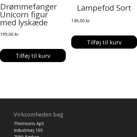
Drømmefanger
Lampefod Sort
Unicorn figur
med lyskæde
149,00
kr.
199,00
kr.
Tilføj til kurv
Tilføj til kurv
Virksomheden bag
Thomsons ApS
Industrivej 105
7080 Børkop