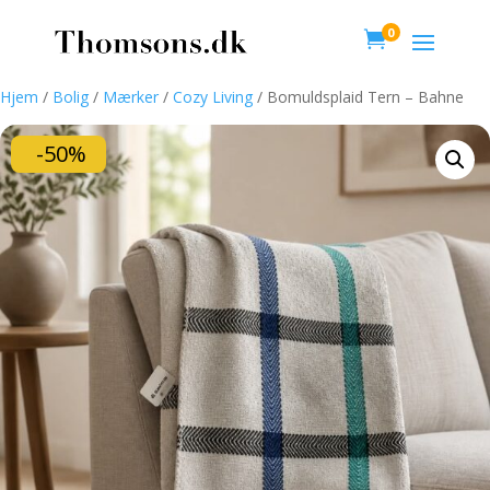
0

Hjem
/
Bolig
/
Mærker
/
Cozy Living
/ Bomuldsplaid Tern – Bahne
-50%