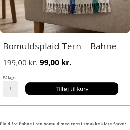
Bomuldsplaid Tern – Bahne
Den
Den
199,00
kr.
99,00
kr.
oprindelige
aktuelle
pris
pris
På lager
var:
er:
Bomuldsplaid
199,00 kr..
99,00 kr..
Tilføj til kurv
Tern
-
Bahne
antal
Plaid fra Bahne i ren bomuld med tern i smukke klare farver