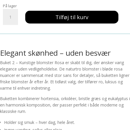
pris
pris
På lager
var:
er:
Buket
281,00 kr..
168,60 kr..
Tilføj til kurv
2
-
Kunstige
blomster
Rosa
antal
Elegant skønhed – uden besvær
Buket 2 – Kunstige blomster Rosa er skabt til dig, der ønsker varig
elegance uden vedligeholdelse. De naturtro blomster i bløde rosa
nuancer er sammensat med stor sans for detaljer, så buketten ligner
friske blomster år efter år. Et tidløst valg, der tilfører ro, luksus og
varme til enhver indretning.
Buketten kombinerer hortensia, orkidéer, bristle græs og eukalyptus i
en harmonisk komposition, der passer perfekt i både moderne og
klassiske rum.
Holder sig smuk – hver dag, hele året.
Ingen vanding, sollys eller pleje.