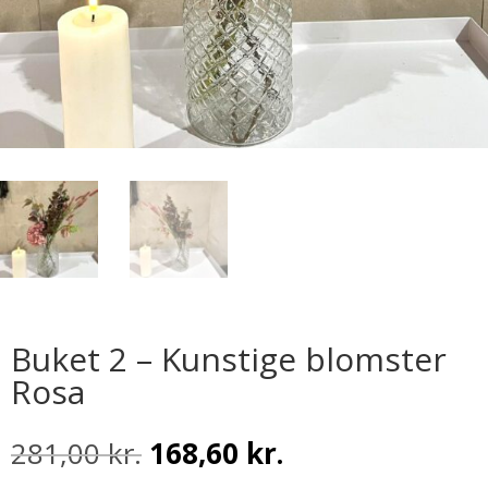
Buket 2 – Kunstige blomster
Rosa
Den
Den
281,00
kr.
168,60
kr.
oprindelige
aktuelle