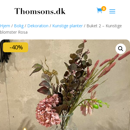
0

Hjem
/
Bolig
/
Dekoration
/
Kunstige planter
/ Buket 2 – Kunstige
blomster Rosa
-40%