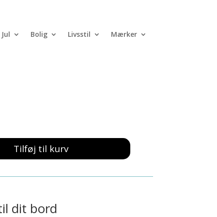
Jul
Bolig
Livsstil
Mærker
Sølv Filligran
Tilføj til kurv
il dit bord