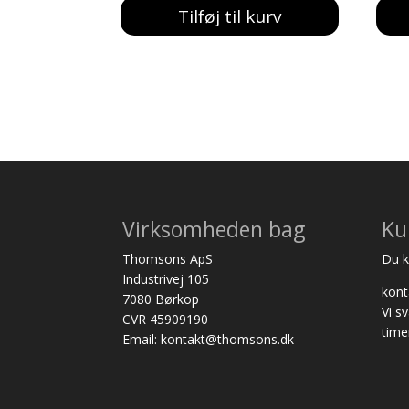
Tilføj til kurv
Virksomheden bag
Ku
Thomsons ApS
Du ka
Industrivej 105
kon
7080 Børkop
Vi s
CVR 45909190
time
Email: kontakt@thomsons.dk