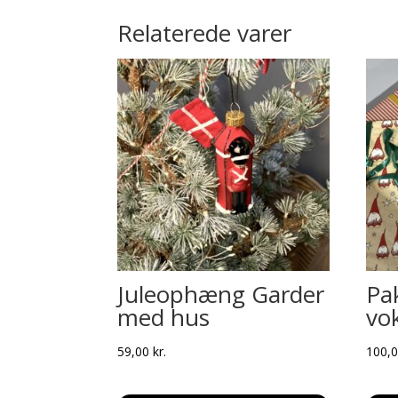
Relaterede varer
Juleophæng Garder
Pa
med hus
vo
59,00
kr.
100,