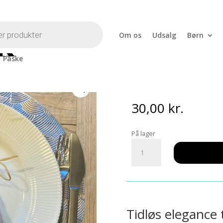
Om os
Udsalg
Børn
Påske
 Filligran
Dækkeserviet 
30,00
kr.
På lager
Dækkeserviet
Sølv
Filligran
antal
Tidløs elegance t