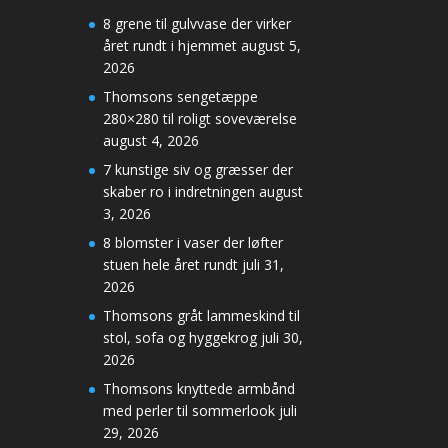
8 grene til gulvvase der virker
året rundt i hjemmet
august 5,
2026
Thomsons sengetæppe
280×280 til roligt soveværelse
august 4, 2026
7 kunstige siv og græsser der
skaber ro i indretningen
august
3, 2026
8 blomster i vaser der løfter
stuen hele året rundt
juli 31,
2026
Thomsons gråt lammeskind til
stol, sofa og hyggekrog
juli 30,
2026
Thomsons knyttede armbånd
med perler til sommerlook
juli
29, 2026