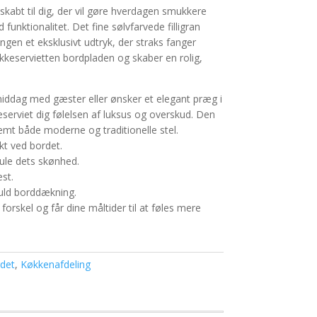
 skabt til dig, der vil gøre hverdagen smukkere
nktionalitet. Det fine sølvfarvede filligran
gen et eksklusivt udtryk, der straks fanger
ækkeservietten bordpladen og skaber en rolig,
iddag med gæster eller ønsker et elegant præg i
erviet dig følelsen af luksus og overskud. Den
emt både moderne og traditionelle stel.
kt ved bordet.
jule dets skønhed.
st.
fuld borddækning.
r forskel og får dine måltider til at føles mere
rdet
,
Køkkenafdeling