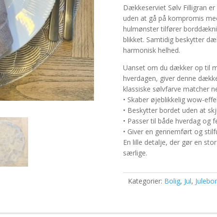
Dækkeserviet Sølv Filligran er
uden at gå på kompromis med fu
hulmønster tilfører borddæknin
blikket. Samtidig beskytter d
harmonisk helhed.
Uanset om du dækker op til m
hverdagen, giver denne dækkes
klassiske sølvfarve matcher n
• Skaber øjeblikkelig wow-effe
• Beskytter bordet uden at sk
• Passer til både hverdag og fe
• Giver en gennemført og stil
En lille detalje, der gør en sto
særlige.
Kategorier:
Bolig
,
Jul
,
Julebo