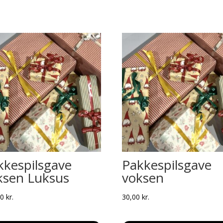
kkespilsgave
Pakkespilsgave
ksen Luksus
voksen
00
kr.
30,00
kr.