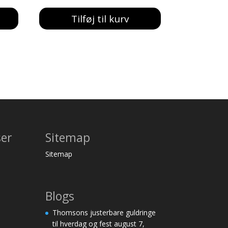
pris
pris
Tilføj til kurv
var:
er:
954,00 kr..
800,00 kr..
ser
Sitemap
Sitemap
Blogs
Thomsons justerbare guldringe
til hverdag og fest
august 7,