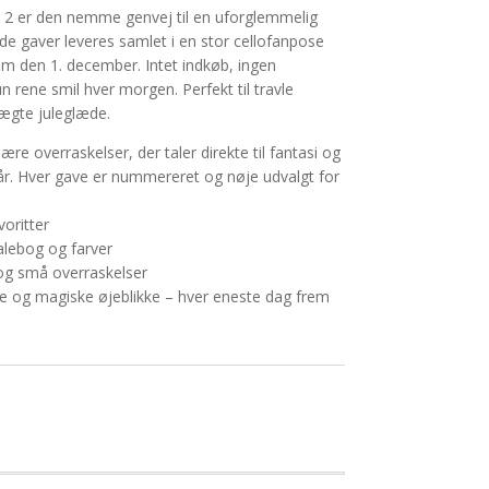
. 2 er den nemme genvej til en uforglemmelig
e gaver leveres samlet i en stor cellofanpose
 frem den 1. december. Intet indkøb, ingen
n rene smil hver morgen. Perfekt til travle
 ægte juleglæde.
re overraskelser, der taler direkte til fantasi og
3 år. Hver gave er nummereret og nøje udvalgt for
voritter
lebog og farver
og små overraskelser
de og magiske øjeblikke – hver eneste dag frem