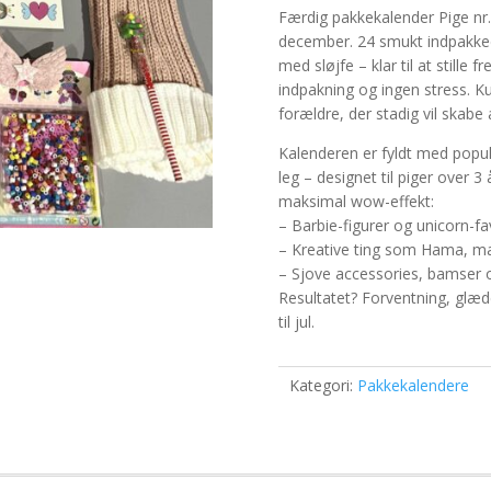
Færdig pakkekalender Pige nr
december. 24 smukt indpakked
med sløjfe – klar til at stille
indpakning og ingen stress. Ku
forældre, der stadig vil skabe
Kalenderen er fyldt med populæ
leg – designet til piger over 
maksimal wow-effekt:
– Barbie-figurer og unicorn-fa
– Kreative ting som Hama, ma
– Sjove accessories, bamser 
Resultatet? Forventning, glæ
til jul.
Kategori:
Pakkekalendere