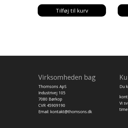
pris
pris
Tilføj til kurv
var:
er:
717,00 kr..
650,00 kr..
Virksomheden bag
Ku
Thomsons ApS
Du ka
Industrivej 105
kon
7080 Børkop
Vi s
CVR 45909190
time
Email: kontakt@thomsons.dk