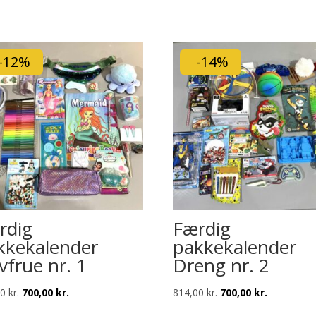
-12%
-14%
rdig
Færdig
kkekalender
pakkekalender
vfrue nr. 1
Dreng nr. 2
Den
Den
Den
Den
00
kr.
700,00
kr.
814,00
kr.
700,00
kr.
oprindelige
aktuelle
oprindelige
aktuelle