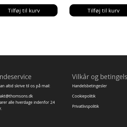
pris
pris
pris
pris
Tilføj til kurv
Tilføj til kurv
var:
er:
var:
er:
801,00 kr..
700,00 kr..
814,00 kr..
700,00 kr..
ndeservice
Vilkår og betingel
n altid skrive til os på mail:
Handelsbetingesler
takt@thomsons.dk
Cookiepolitik
varer alle hverdage indenfor 24
Privatlivspolitik
r.