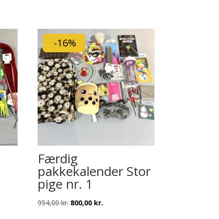
-16%
Færdig
pakkekalender Stor
pige nr. 1
Den
Den
954,00
kr.
800,00
kr.
oprindelige
aktuelle