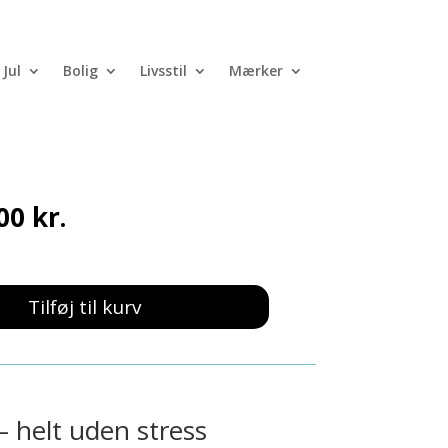
Jul
Bolig
Livsstil
Mærker
kalender Pige nr. 2
Den
,00
kr.
ndelige
aktuelle
pris
er:
0 kr..
800,00 kr..
Tilføj til kurv
helt uden stress