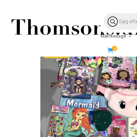
Products
search
Mærkedage
Hjem
/
Jul
/
Pakkekalendere
/ Færdig pakkekalend
0

-14%