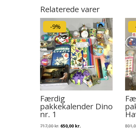
Relaterede varer
-9%
Færdig
Fæ
pakkekalender Dino
pa
nr. 1
Ha
Den
Den
717,00
kr.
650,00
kr.
801,
oprindelige
aktuelle