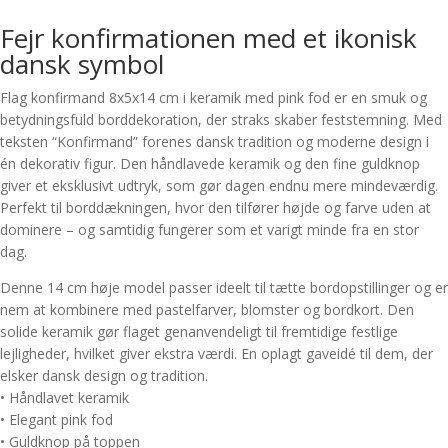
Hvid
fod
Fejr konfirmationen med et ikonisk
antal
dansk symbol
Flag konfirmand 8x5x14 cm i keramik med pink fod er en smuk og
betydningsfuld borddekoration, der straks skaber feststemning. Med
teksten “Konfirmand” forenes dansk tradition og moderne design i
én dekorativ figur. Den håndlavede keramik og den fine guldknop
giver et eksklusivt udtryk, som gør dagen endnu mere mindeværdig.
Perfekt til borddækningen, hvor den tilfører højde og farve uden at
dominere – og samtidig fungerer som et varigt minde fra en stor
dag.
Denne 14 cm høje model passer ideelt til tætte bordopstillinger og er
nem at kombinere med pastelfarver, blomster og bordkort. Den
solide keramik gør flaget genanvendeligt til fremtidige festlige
lejligheder, hvilket giver ekstra værdi. En oplagt gaveidé til dem, der
elsker dansk design og tradition.
• Håndlavet keramik
• Elegant pink fod
• Guldknop på toppen