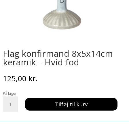
Flag konfirmand 8x5x14cm
keramik – Hvid fod
125,00
kr.
På lager
Flag
Tilføj til kurv
konfirmand
8x5x14cm
keramik
-