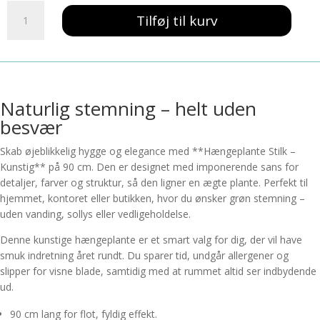
Hængeplante
Tilføj til kurv
Stilk
-
Kunstig
antal
Naturlig stemning – helt uden
besvær
Skab øjeblikkelig hygge og elegance med **Hængeplante Stilk –
Kunstig** på 90 cm. Den er designet med imponerende sans for
detaljer, farver og struktur, så den ligner en ægte plante. Perfekt til
hjemmet, kontoret eller butikken, hvor du ønsker grøn stemning –
uden vanding, sollys eller vedligeholdelse.
Denne kunstige hængeplante er et smart valg for dig, der vil have
smuk indretning året rundt. Du sparer tid, undgår allergener og
slipper for visne blade, samtidig med at rummet altid ser indbydende
ud.
90 cm lang for flot, fyldig effekt.