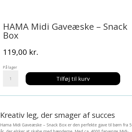
HAMA Midi Gaveæske – Snack
Box
119,00
kr.
På lager
HAMA
Tilføj til kurv
Midi
Gaveæske
-
Snack
Box
antal
Kreativ leg, der smager af succes
Hama Midi Gaveæske – Snack Box er den perfekte gave til børn fra 5
år, der elsker at skabe med hænderne. Med ca. 4000 farverige Midi-