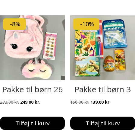
310,00 kr..
249,00 kr..
152,00 kr..
139,00 kr..
-8%
-10%
Pakke til børn 26
Pakke til børn 3
Den
Den
Den
Den
273,00
kr.
249,00
kr.
156,00
kr.
139,00
kr.
oprindelige
aktuelle
oprindelige
aktuelle
pris
pris
pris
pris
Tilføj til kurv
Tilføj til kurv
var:
er:
var:
er:
273,00 kr..
249,00 kr..
156,00 kr..
139,00 kr..