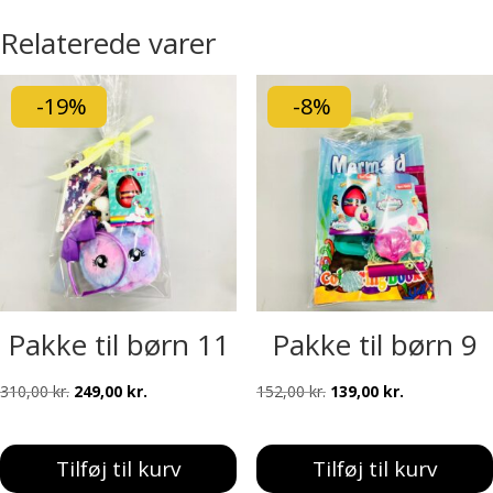
Relaterede varer
-19%
-8%
Pakke til børn 11
Pakke til børn 9
Den
Den
Den
Den
310,00
kr.
249,00
kr.
152,00
kr.
139,00
kr.
oprindelige
aktuelle
oprindelige
aktuelle
pris
pris
pris
pris
Tilføj til kurv
Tilføj til kurv
var:
er:
var:
er: