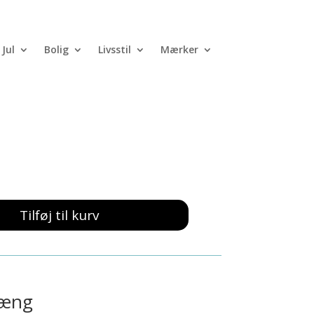
Jul
Bolig
Livsstil
Mærker
Garder med hus
Tilføj til kurv
hæng