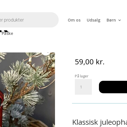
Om os
Udsalg
Børn
Påske
us
Juleophæng 
59,00
kr.
På lager
Juleophæng
Garder
med
hus
antal
Klassisk juleop