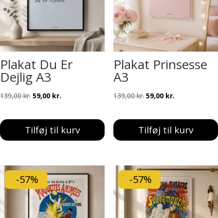
Plakat Du Er
Plakat Prinsesse
Dejlig A3
A3
Den
Den
Den
Den
139,00
kr.
59,00
kr.
139,00
kr.
59,00
kr.
oprindelige
aktuelle
oprindelige
aktuelle
pris
pris
pris
pris
Tilføj til kurv
Tilføj til kurv
var:
er:
var:
er:
139,00 kr..
59,00 kr..
139,00 kr..
59,00 kr..
-57%
-57%