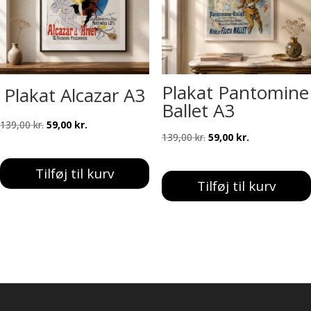
Plakat Pantomine
Plakat Alcazar A3
Ballet A3
Den
Den
139,00
kr.
59,00
kr.
Den
Den
139,00
kr.
59,00
kr.
oprindelige
aktuelle
oprindelige
aktuelle
pris
pris
Tilføj til kurv
pris
pris
var:
er:
Tilføj til kurv
var:
er:
139,00 kr..
59,00 kr..
139,00 kr..
59,00 kr..