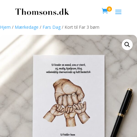
0

Hjem
/
Mærkedage
/
Fars Dag
/ Kort til Far 3 børn