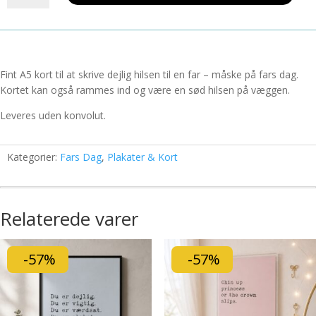
Far
3
børn
antal
Fint A5 kort til at skrive dejlig hilsen til en far – måske på fars dag.
Kortet kan også rammes ind og være en sød hilsen på væggen.
Leveres uden konvolut.
Kategorier:
Fars Dag
,
Plakater & Kort
Relaterede varer
-57%
-57%