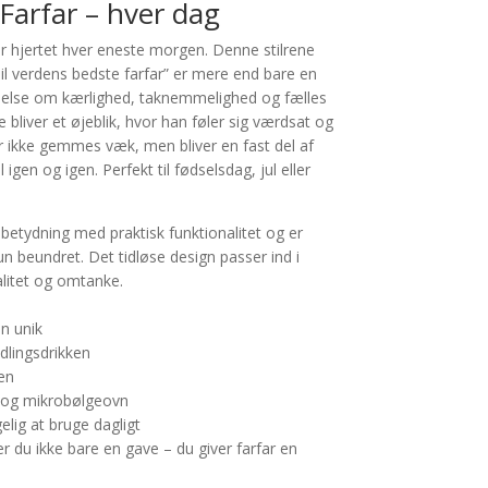
Farfar – hver dag
r hjertet hver eneste morgen. Denne stilrene
l verdens bedste farfar” er mere end bare en
delse om kærlighed, taknemmelighed og fælles
te bliver et øjeblik, hvor han føler sig værdsat og
er ikke gemmes væk, men bliver en fast del af
gen og igen. Perfekt til fødselsdag, jul eller
etydning med praktisk funktionalitet og er
 kun beundret. Det tidløse design passer ind i
alitet og omtanke.
en unik
ndlingsdrikken
læn
 og mikrobølgeovn
lig at bruge dagligt
r du ikke bare en gave – du giver farfar en