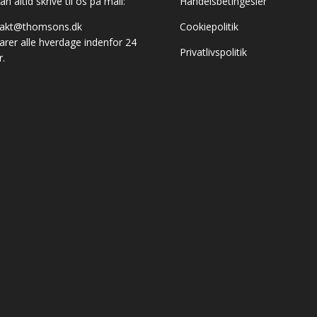
n altid skrive til os på mail:
Handelsbetingesler
takt@thomsons.dk
Cookiepolitik
varer alle hverdage indenfor 24
Privatlivspolitik
r.