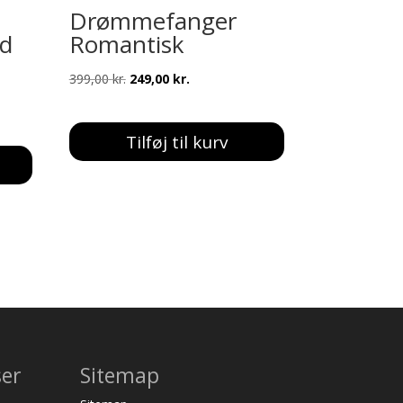
Drømmefanger
ed
Romantisk
Den
Den
399,00
kr.
249,00
kr.
oprindelige
aktuelle
pris
pris
Tilføj til kurv
var:
er:
399,00 kr..
249,00 kr..
ser
Sitemap