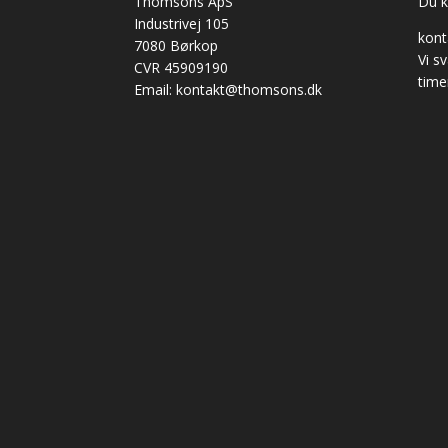
Thomsons ApS
Du ka
Industrivej 105
kon
7080 Børkop
Vi s
CVR 45909190
time
Email: kontakt@thomsons.dk