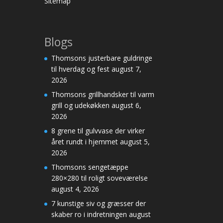
Sitemap
Blogs
Thomsons justerbare guldringe
til hverdag og fest
august 7,
2026
Thomsons grillhandsker til varm
grill og udekøkken
august 6,
2026
8 grene til gulvvase der virker
året rundt i hjemmet
august 5,
2026
Thomsons sengetæppe
280×280 til roligt soveværelse
august 4, 2026
7 kunstige siv og græsser der
skaber ro i indretningen
august