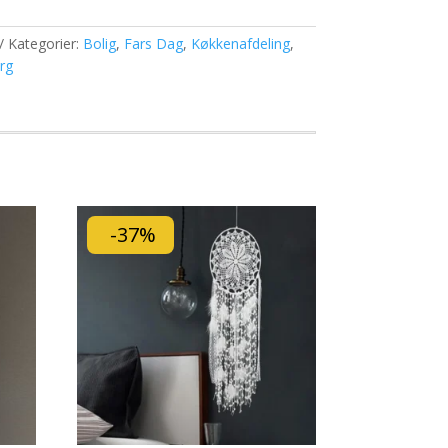
Kategorier:
Bolig
,
Fars Dag
,
Køkkenafdeling
,
rg
-37%