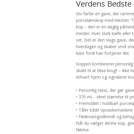
Verdens Bedste 
Giv farfar en gave, der ramme
porcelænskop med teksten “Ti
kop – den er en daglig påmin
minder. Hver slurk kaffe eller 
set. Det er den slags gave, d
hverdagen og skaber små smil i
bare fordi han fortjener det.
Koppen kombinerer personlig b
skabt til at blive brugt – ikke
ethvert hjem og signalerer kv
• Personlig tekst, der gør gav
• 370 ml – ideel størrelse til y
• Fremstillet i holdbart porce
• Tåler både opvaskemaskine
• Fødevaregodkendt og behage
Når du vælger denne kop, give
følelse.