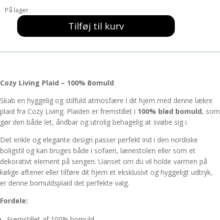
pris
pris
På lager
var:
er:
349,00 kr..
175,00 kr..
Tilføj til kurv
Lækkert
Plaid
Oliven
-
COZY
Cozy Living Plaid – 100% Bomuld
LIVING
antal
Skab en hyggelig og stilfuld atmosfære i dit hjem med denne lækre
plaid fra Cozy Living. Plaiden er fremstillet i
100% blød bomuld
, som
gør den både let, åndbar og utrolig behagelig at svøbe sig i.
Det enkle og elegante design passer perfekt ind i den nordiske
boligstil og kan bruges både i sofaen, lænestolen eller som et
dekorativt element på sengen. Uanset om du vil holde varmen på
kølige aftener eller tilføre dit hjem et eksklusivt og hyggeligt udtryk,
er denne bomuldsplaid det perfekte valg.
Fordele:
Fremstillet af 100% bomuld