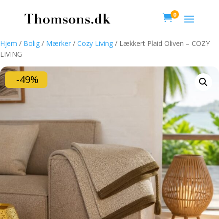
0

Hjem
/
Bolig
/
Mærker
/
Cozy Living
/ Lækkert Plaid Oliven – COZY
LIVING
-49%