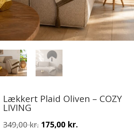
Lækkert Plaid Oliven – COZY
LIVING
Den
Den
349,00
kr.
175,00
kr.
oprindelige
aktuelle