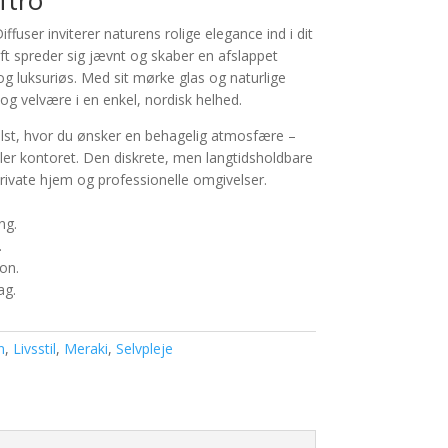
ftro
fuser inviterer naturens rolige elegance ind i dit
ft spreder sig jævnt og skaber en afslappet
og luksuriøs. Med sit mørke glas og naturlige
og velvære i en enkel, nordisk helhed.
elst, hvor du ønsker en behagelig atmosfære –
ller kontoret. Den diskrete, men langtidsholdbare
private hjem og professionelle omgivelser.
ng.
.
on.
ag.
n
,
Livsstil
,
Meraki
,
Selvpleje