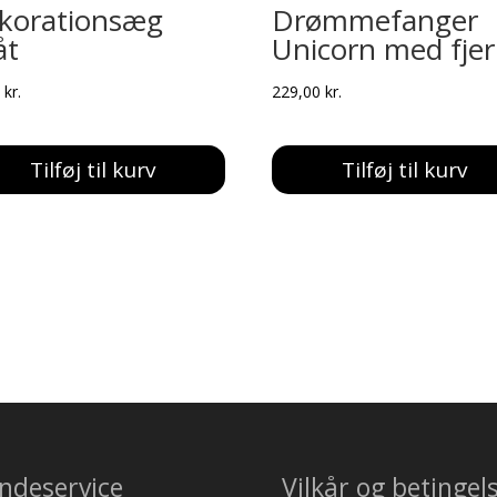
korationsæg
Drømmefanger
åt
Unicorn med fjer
0
kr.
229,00
kr.
Tilføj til kurv
Tilføj til kurv
ndeservice
Vilkår og betingel