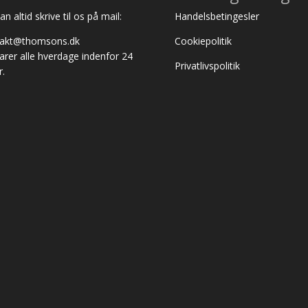
n altid skrive til os på mail:
Handelsbetingesler
takt@thomsons.dk
Cookiepolitik
varer alle hverdage indenfor 24
Privatlivspolitik
r.