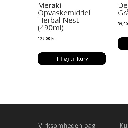
Meraki –
De
Opvaskemiddel
Gr
Herbal Nest
59,0
(490ml)
129,00
kr.
Tilføj til kurv
Virksomheden bag
Ku