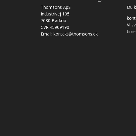
Thomsons ApS
Du ka
Industrivej 105
kon
7080 Børkop
Vi s
CVR 45909190
time
Email: kontakt@thomsons.dk