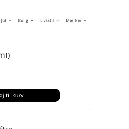
Jul
Bolig
Livsstil
Mærker
fuser Scandinavian
ml)
øj til kurv