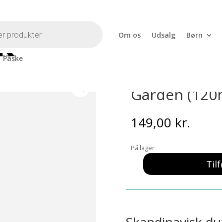
Om os
Udsalg
Børn
Påske
ser Scandinavian Garden (120ml)
Meraki – Dif
Garden (120
149,00
kr.
På lager
Tilf
Meraki
-
Diffuser
Scandinavian
Garden