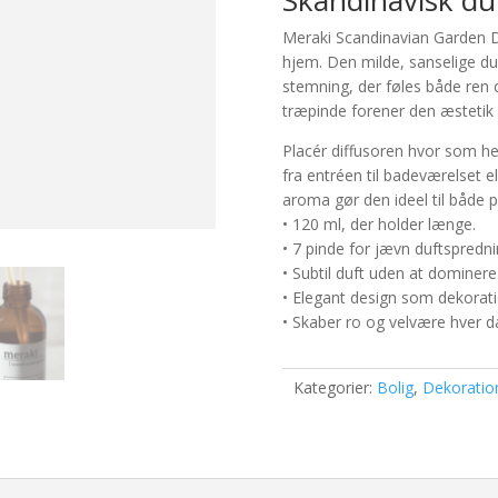
Skandinavisk du
(120ml)
antal
Meraki Scandinavian Garden Dif
hjem. Den milde, sanselige du
stemning, der føles både ren 
træpinde forener den æstetik 
Placér diffusoren hvor som h
fra entréen til badeværelset e
aroma gør den ideel til både 
• 120 ml, der holder længe.
• 7 pinde for jævn duftspredni
• Subtil duft uden at dominere
• Elegant design som dekorati
• Skaber ro og velvære hver d
Kategorier:
Bolig
,
Dekoratio