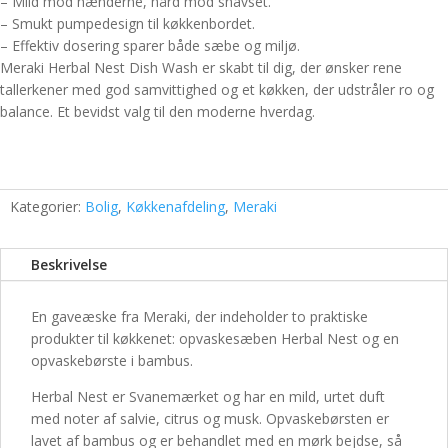
– Mild mod hænderne, hård mod snavset.
– Smukt pumpedesign til køkkenbordet.
– Effektiv dosering sparer både sæbe og miljø.
Meraki Herbal Nest Dish Wash er skabt til dig, der ønsker rene
tallerkener med god samvittighed og et køkken, der udstråler ro og
balance. Et bevidst valg til den moderne hverdag.
Kategorier:
Bolig
,
Køkkenafdeling
,
Meraki
Beskrivelse
En gaveæske fra Meraki, der indeholder to praktiske
produkter til køkkenet: opvaskesæben Herbal Nest og en
opvaskebørste i bambus.
Herbal Nest er Svanemærket og har en mild, urtet duft
med noter af salvie, citrus og musk. Opvaskebørsten er
lavet af bambus og er behandlet med en mørk bejdse, så