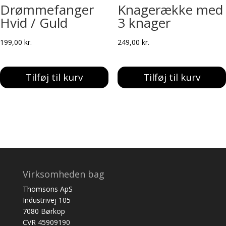
Drømmefanger
Knagerække med
Hvid / Guld
3 knager
199,00
kr.
249,00
kr.
Tilføj til kurv
Tilføj til kurv
Virksomheden bag
Thomsons ApS
Industrivej 105
7080 Børkop
CVR 45909190