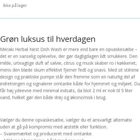
Ikke på lager
Grøn luksus til hverdagen
Meraki Herbal Nest Dish Wash er mere end bare en opvaskesæbe –
det er en sanselig oplevelse, der gør dagligdagen lidt smukkere. Den
milde, urteagtige duft af salvie, citrus og musk skaber ro i køkkenet,
mens den bløde skum effektivt fjerner fedt og snavs. Med sit stilrene
design og praktiske pumpe står den fremme som en naturlig del af
indretningen og signalerer omtanke både for hjemmet og miljøet. Du
får høj ydeevne med minimal indsats, da blot 2 ml er nok til 5 liter
vand, hvilket gør den både drøj og økonomisk i brug.
Vælger du denne opvaskesæbe, vælger du et ansvarligt alternativ
uden at gå på kompromis med æstetik eller funktion.
– Svanemærket og produceret med omtanke.