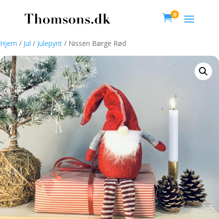
0

Hjem
/
Jul
/
Julepynt
/ Nissen Børge Rød