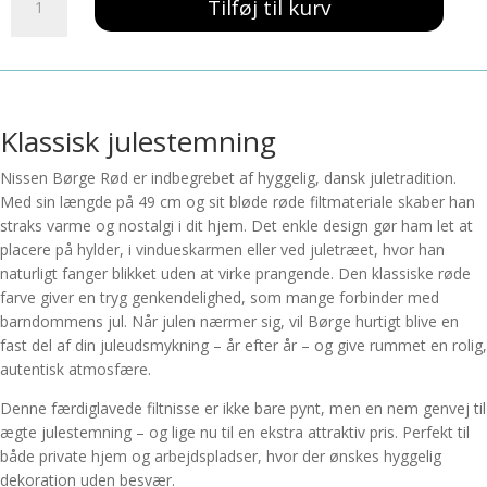
Tilføj til kurv
Børge
Rød
antal
Klassisk julestemning
Nissen Børge Rød er indbegrebet af hyggelig, dansk juletradition.
Med sin længde på 49 cm og sit bløde røde filtmateriale skaber han
straks varme og nostalgi i dit hjem. Det enkle design gør ham let at
placere på hylder, i vindueskarmen eller ved juletræet, hvor han
naturligt fanger blikket uden at virke prangende. Den klassiske røde
farve giver en tryg genkendelighed, som mange forbinder med
barndommens jul. Når julen nærmer sig, vil Børge hurtigt blive en
fast del af din juleudsmykning – år efter år – og give rummet en rolig,
autentisk atmosfære.
Denne færdiglavede filtnisse er ikke bare pynt, men en nem genvej til
ægte julestemning – og lige nu til en ekstra attraktiv pris. Perfekt til
både private hjem og arbejdspladser, hvor der ønskes hyggelig
dekoration uden besvær.