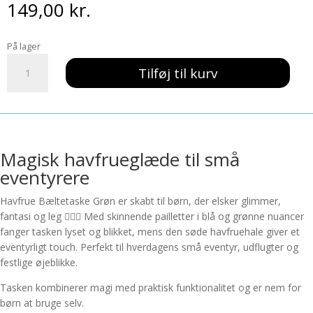
149,00
kr.
På lager
Havfrue
Tilføj til kurv
Bæltetaske
Grøn
antal
Magisk havfrueglæde til små
eventyrere
Havfrue Bæltetaske Grøn er skabt til børn, der elsker glimmer,
fantasi og leg 🧜‍♀️✨ Med skinnende pailletter i blå og grønne nuancer
fanger tasken lyset og blikket, mens den søde havfruehale giver et
eventyrligt touch. Perfekt til hverdagens små eventyr, udflugter og
festlige øjeblikke.
Tasken kombinerer magi med praktisk funktionalitet og er nem for
børn at bruge selv.