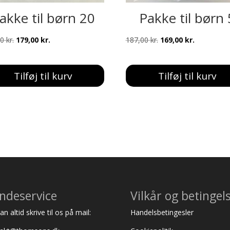
akke til børn 20
Pakke til børn 
Den
Den
Den
Den
00
kr.
179,00
kr.
187,00
kr.
169,00
kr.
oprindelige
aktuelle
oprindelige
aktuelle
pris
pris
pris
pris
Tilføj til kurv
Tilføj til kurv
var:
er:
var:
er:
197,00 kr..
179,00 kr..
187,00 kr..
169,00 kr..
ndeservice
Vilkår og betingel
n altid skrive til os på mail:
Handelsbetingesler