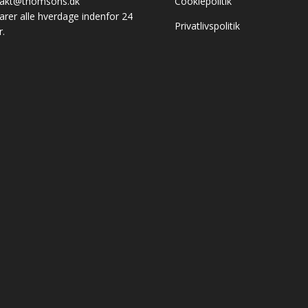
takt@thomsons.dk
Cookiepolitik
varer alle hverdage indenfor 24
Privatlivspolitik
r.