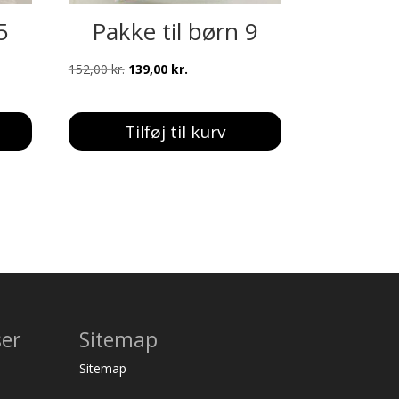
5
Pakke til børn 9
Den
Den
152,00
kr.
139,00
kr.
oprindelige
aktuelle
pris
pris
Tilføj til kurv
var:
er:
152,00 kr..
139,00 kr..
ser
Sitemap
Sitemap