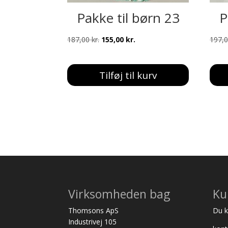
Pakke til børn 23
P
Den
Den
187,00
kr.
155,00
kr.
197,
oprindelige
aktuelle
pris
pris
Tilføj til kurv
var:
er:
187,00 kr..
155,00 kr..
Virksomheden bag
Ku
Thomsons ApS
Du ka
Industrivej 105