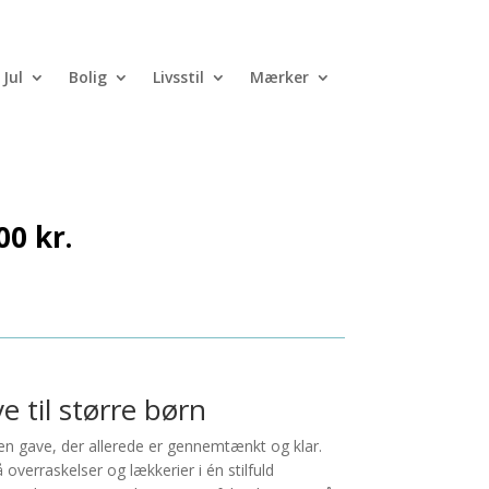
Jul
Bolig
Livsstil
Mærker
n 10
Den
,00
kr.
ndelige
aktuelle
pris
er:
0 kr..
179,00 kr..
til større børn
en gave, der allerede er gennemtænkt og klar.
verraskelser og lækkerier i én stilfuld