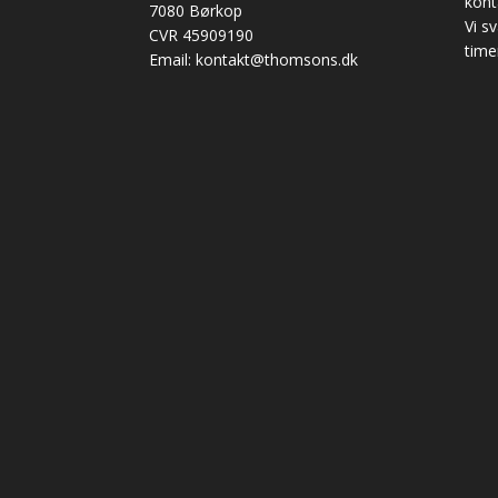
kon
7080 Børkop
Vi s
CVR 45909190
time
Email: kontakt@thomsons.dk