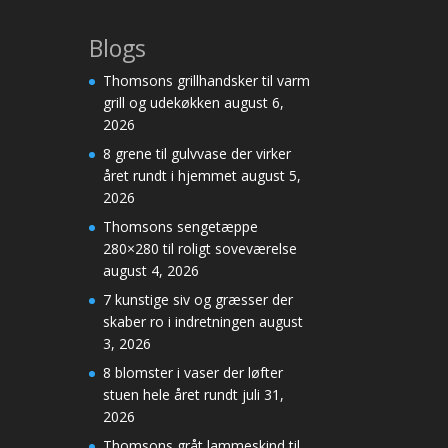
Blogs
Thomsons grillhandsker til varm
grill og udekøkken
august 6,
2026
8 grene til gulvvase der virker
året rundt i hjemmet
august 5,
2026
Thomsons sengetæppe
280×280 til roligt soveværelse
august 4, 2026
7 kunstige siv og græsser der
skaber ro i indretningen
august
3, 2026
8 blomster i vaser der løfter
stuen hele året rundt
juli 31,
2026
Thomsons gråt lammeskind til