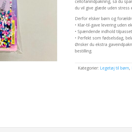
cellofanindpakning, så du spar
du vil give glæde uden stress el
Derfor elsker børn og foræld
• Klar-til-gave levering uden e
• Spændende indhold tilpasset
• Perfekt som fødselsdag, belø
Ønsker du ekstra gaveindpakni
bestilling.
Kategorier:
Legetøj til børn
,