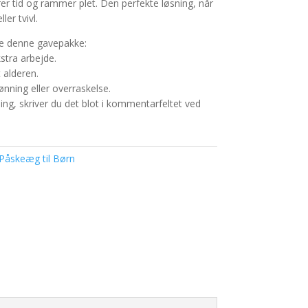
er tid og rammer plet. Den perfekte løsning, når
ler tvivl.
re denne gavepakke:
kstra arbejde.
 alderen.
nning eller overraskelse.
ng, skriver du det blot i kommentarfeltet ved
Påskeæg til Børn