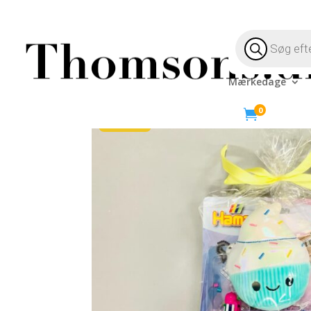
Products
search
Mærkedage
Hjem
/
Legetøj til børn
/
Påskeæg til Børn
/ Pakke
0

-7%