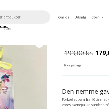
Om os
Udsalg
Børn
Påske
 til børn 10
Pakke til bør
Den
193,00
kr.
179
opri
pris
Ikke på lager
var:
193,0
Den nemme gave 
Forkæl et barn fra 10 år med 
Vores børnepakke samler små o