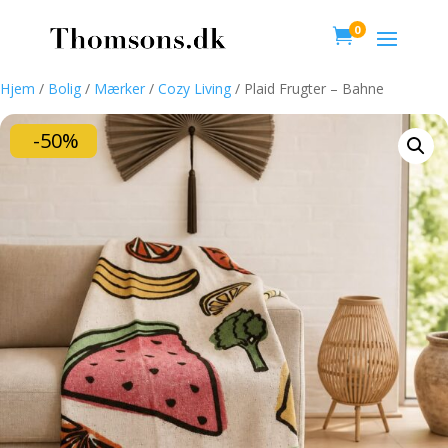
0

Hjem
/
Bolig
/
Mærker
/
Cozy Living
/ Plaid Frugter – Bahne
-50%