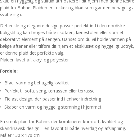
Skab en hyggelig og stilfuld atmosfære i dit hjem med denne lækre
plaid fra Bahne. Plaiden er lækker og blød som gør den behagelig at
svøbe sig i.
Det enkle og elegante design passer perfekt ind i den nordiske
boligstil og kan bruges både i sofaen, lænestolen eller som et
dekorativt element på sengen. Uanset om du vil holde varmen på
kølige aftener eller tilføre dit hjem et eksklusivt og hyggeligt udtryk,
er denne plaid det perfekte valg.
Plaiden lavet af, akryl og polyester
Fordele:
Blød, varm og behagelig kvalitet
Perfekt til sofa, seng, terrassen eller terrasse
Tidløst design, der passer ind i enhver indretning
Skaber en varm og hyggelig stemning i hjemmet
En smuk plaid far Bahne, der kombinerer komfort, kvalitet og
skandinavisk design – en favorit til både hverdag og afslapning.
Måler 130 x 170 cm