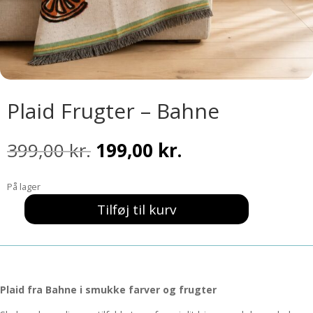
Plaid Frugter – Bahne
Den
Den
399,00
kr.
199,00
kr.
oprindelige
aktuelle
pris
pris
På lager
var:
er:
399,00 kr..
199,00 kr..
Tilføj til kurv
Plaid
Frugter
-
Bahne
antal
Plaid fra Bahne i smukke farver og frugter