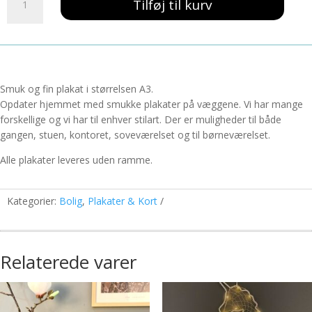
139,00 kr..
59,00 kr..
Tilføj til kurv
Power
A3
antal
Smuk og fin plakat i størrelsen A3.
Opdater hjemmet med smukke plakater på væggene. Vi har mange
forskellige og vi har til enhver stilart. Der er muligheder til både
gangen, stuen, kontoret, soveværelset og til børneværelset.
Alle plakater leveres uden ramme.
Kategorier:
Bolig
,
Plakater & Kort
Relaterede varer