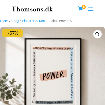
0

Hjem
/
Bolig
/
Plakater & Kort
/ Plakat Power A3
-57%