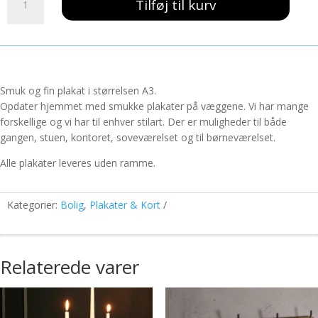
139,00 kr..
59,00 kr..
Tilføj til kurv
Runners
High
A3
antal
Smuk og fin plakat i størrelsen A3.
Opdater hjemmet med smukke plakater på væggene. Vi har mange
forskellige og vi har til enhver stilart. Der er muligheder til både
gangen, stuen, kontoret, soveværelset og til børneværelset.
Alle plakater leveres uden ramme.
Kategorier:
Bolig
,
Plakater & Kort
Relaterede varer