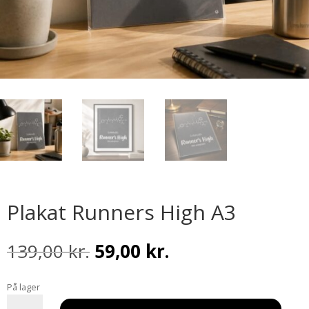
Plakat Runners High A3
Den
Den
139,00
kr.
59,00
kr.
oprindelige
aktuelle
pris
pris
På lager
var:
er:
Plakat