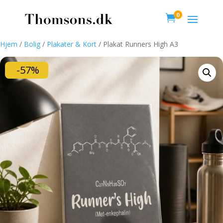
0

Hjem
/
Bolig
/
Plakater & Kort
/ Plakat Runners High A3
-57%