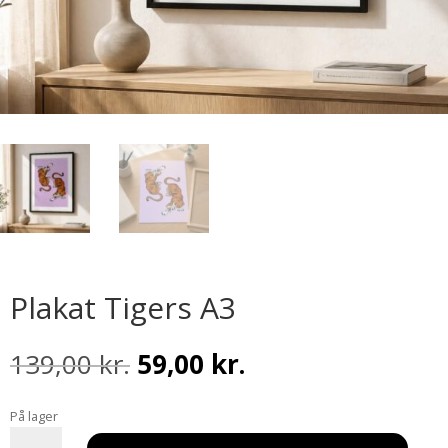
Plakat Tigers A3
Den
Den
139,00
kr.
59,00
kr.
oprindelige
aktuelle
pris
pris
På lager
var:
er:
Plakat