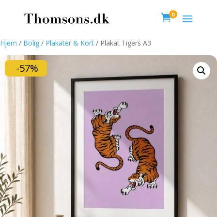
0

Hjem
/
Bolig
/
Plakater & Kort
/ Plakat Tigers A3
-57%