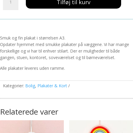
139,00 kr..
59,00 kr..
Tilføj til kurv
Tigers
A3
antal
Smuk og fin plakat i størrelsen A3.
Opdater hjemmet med smukke plakater på væggene. Vi har mange
forskellige og vi har til enhver stilart. Der er muligheder til både
gangen, stuen, kontoret, soveværelset og til børneværelset.
Alle plakater leveres uden ramme.
Kategorier:
Bolig
,
Plakater & Kort
Relaterede varer