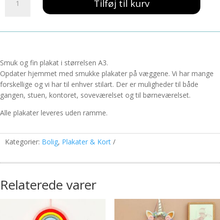
139,00 kr..
59,00 kr..
Tilføj til kurv
YAYOI
A3
antal
Smuk og fin plakat i størrelsen A3.
Opdater hjemmet med smukke plakater på væggene. Vi har mange
forskellige og vi har til enhver stilart. Der er muligheder til både
gangen, stuen, kontoret, soveværelset og til børneværelset.
Alle plakater leveres uden ramme.
Kategorier:
Bolig
,
Plakater & Kort
Relaterede varer