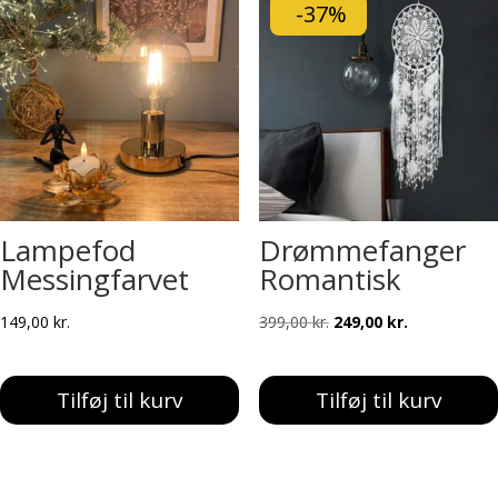
-37%
Lampefod
Drømmefanger
Messingfarvet
Romantisk
Den
Den
149,00
kr.
399,00
kr.
249,00
kr.
oprindelige
aktuelle
pris
pris
Tilføj til kurv
Tilføj til kurv
var:
er:
399,00 kr..
249,00 kr..