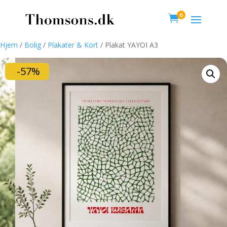
0

Hjem
/
Bolig
/
Plakater & Kort
/ Plakat YAYOI A3
-57%