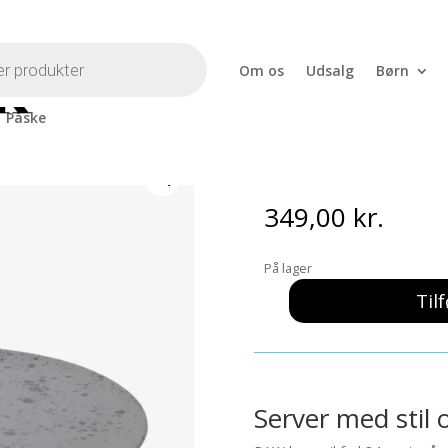
Om os
Udsalg
Børn
Påske
 34 cm Grå
RAW keramik
349,00
kr.
På lager
Tilf
RAW
keramikfad
34
cm
Grå
Server med stil 
antal