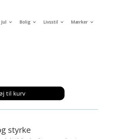
Jul
Bolig
Livsstil
Mærker
fad 34 cm Grå
øj til kurv
og styrke