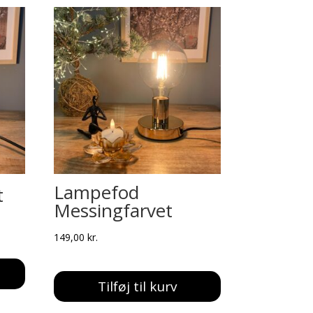
Lampefod
t
Messingfarvet
149,00
kr.
Tilføj til kurv