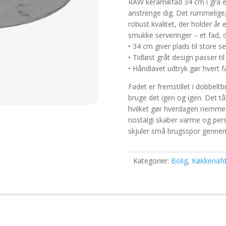
RAW keramikfad 34 cm i grå er 
anstrenge dig. Det rummelige
robust kvalitet, der holder år ef
smukke serveringer – et fad,
• 34 cm giver plads til store se
• Tidløst gråt design passer til 
• Håndlavet udtryk gør hvert fa
Fadet er fremstillet i dobbelt
bruge det igen og igen. Det t
hvilket gør hverdagen nemmere.
nostalgi skaber varme og per
skjuler små brugsspor gennem
Kategorier:
Bolig
,
Køkkenafd