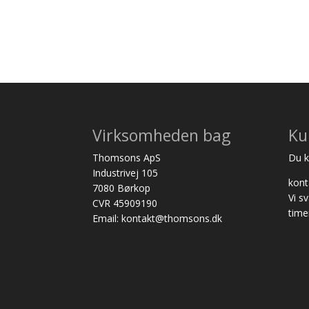
Virksomheden bag
Ku
Thomsons ApS
Du ka
Industrivej 105
kon
7080 Børkop
Vi s
CVR 45909190
time
Email: kontakt@thomsons.dk