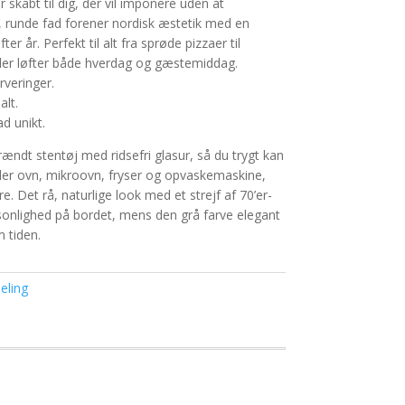
skabt til dig, der vil imponere uden at
, runde fad forener nordisk æstetik med en
ter år. Perfekt til alt fra sprøde pizzaer til
 der løfter både hverdag og gæstemiddag.
rveringer.
alt.
d unikt.
brændt stentøj med ridsefri glasur, så du trygt kan
åler ovn, mikroovn, fryser og opvaskemaskine,
 Det rå, naturlige look med et strejf af 70’er-
sonlighed på bordet, mens den grå farve elegant
 tiden.
eling