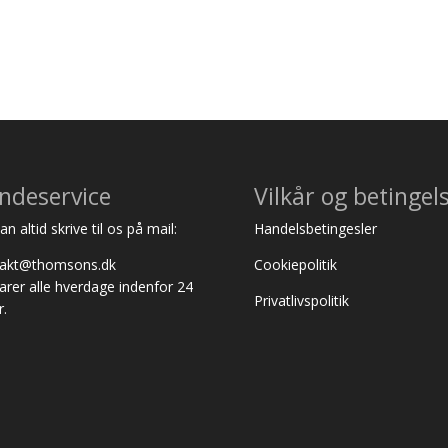
ndeservice
Vilkår og betingel
n altid skrive til os på mail:
Handelsbetingesler
takt@thomsons.dk
Cookiepolitik
varer alle hverdage indenfor 24
Privatlivspolitik
r.