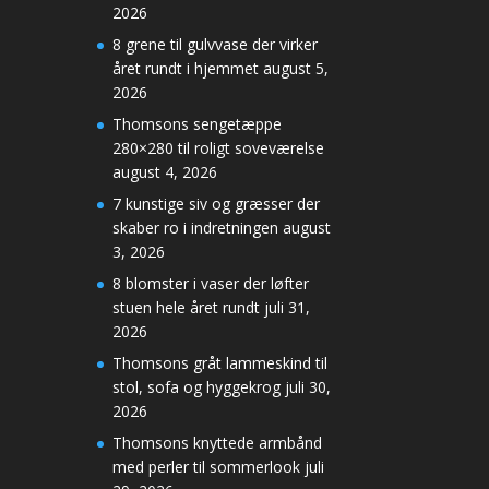
2026
8 grene til gulvvase der virker
året rundt i hjemmet
august 5,
2026
Thomsons sengetæppe
280×280 til roligt soveværelse
august 4, 2026
7 kunstige siv og græsser der
skaber ro i indretningen
august
3, 2026
8 blomster i vaser der løfter
stuen hele året rundt
juli 31,
2026
Thomsons gråt lammeskind til
stol, sofa og hyggekrog
juli 30,
2026
Thomsons knyttede armbånd
med perler til sommerlook
juli