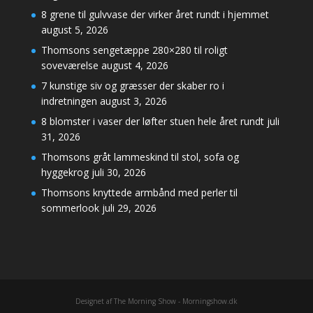
8 grene til gulvvase der virker året rundt i hjemmet
august 5, 2026
Thomsons sengetæppe 280×280 til roligt
soveværelse
august 4, 2026
7 kunstige siv og græsser der skaber ro i
indretningen
august 3, 2026
8 blomster i vaser der løfter stuen hele året rundt
juli
31, 2026
Thomsons gråt lammeskind til stol, sofa og
hyggekrog
juli 30, 2026
Thomsons knyttede armbånd med perler til
sommerlook
juli 29, 2026
Designet af The Morning Show - Morningshow.dk