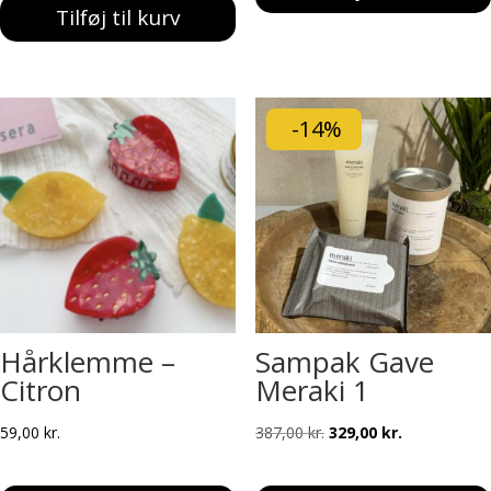
Tilføj til kurv
-14%
Hårklemme –
Sampak Gave
Citron
Meraki 1
Den
Den
59,00
kr.
387,00
kr.
329,00
kr.
oprindelige
aktuelle
pris
pris