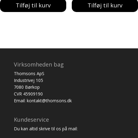
Tilføj til kurv
Tilføj til kurv
var:
er:
387,00 kr..
329,00 kr..
Virksomheden bag
Thomsons ApS
Industrivej 105
7080 Børkop
CVR 45909190
Email: kontakt@thomsons.dk
Kundeservice
Du kan altid skrive til os på mail: