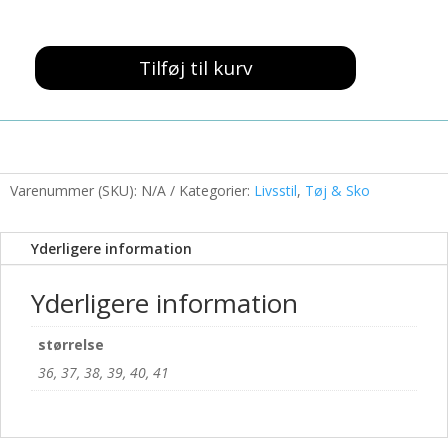
299,00 kr..
100,00 kr..
Tilføj til kurv
Sandal
Creme
Blomster
antal
Varenummer (SKU):
N/A
Kategorier:
Livsstil
,
Tøj & Sko
Yderligere information
Yderligere information
størrelse
36, 37, 38, 39, 40, 41