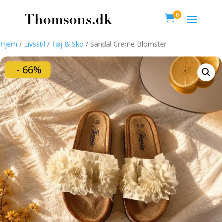
0

Hjem
/
Livsstil
/
Tøj & Sko
/ Sandal Creme Blomster
- 66%