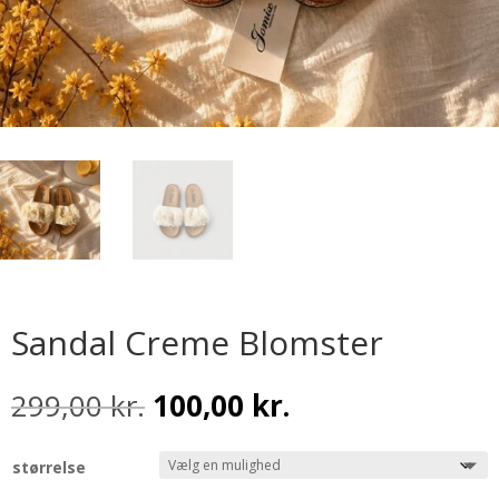
Sandal Creme Blomster
Den
Den
299,00
kr.
100,00
kr.
oprindelige
aktuelle
pris
pris
størrelse
var:
er: