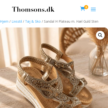
0

Hjem
/
Livsstil
/
Tøj & Sko
/ Sandal H Plateau m. Hæl Guld Sten