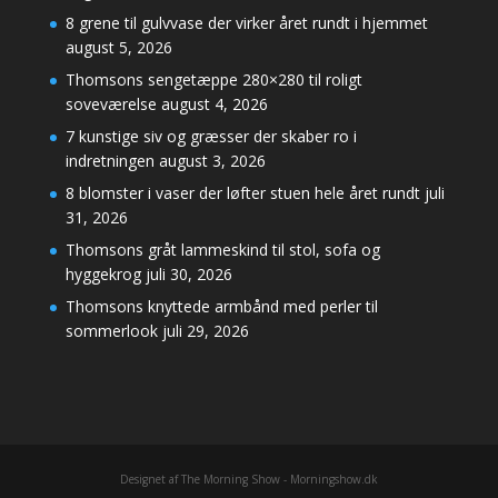
8 grene til gulvvase der virker året rundt i hjemmet
august 5, 2026
Thomsons sengetæppe 280×280 til roligt
soveværelse
august 4, 2026
7 kunstige siv og græsser der skaber ro i
indretningen
august 3, 2026
8 blomster i vaser der løfter stuen hele året rundt
juli
31, 2026
Thomsons gråt lammeskind til stol, sofa og
hyggekrog
juli 30, 2026
Thomsons knyttede armbånd med perler til
sommerlook
juli 29, 2026
Designet af The Morning Show - Morningshow.dk