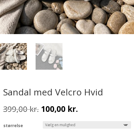
Sandal med Velcro Hvid
Den
Den
399,00
kr.
100,00
kr.
oprindelige
aktuelle
pris
pris
størrelse
var:
er: