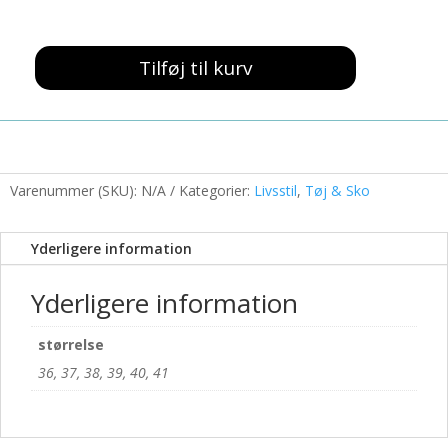
399,00 kr..
100,00 kr..
Tilføj til kurv
Sandal
med
Velcro
Hvid
antal
Varenummer (SKU):
N/A
Kategorier:
Livsstil
,
Tøj & Sko
Yderligere information
Yderligere information
størrelse
36, 37, 38, 39, 40, 41