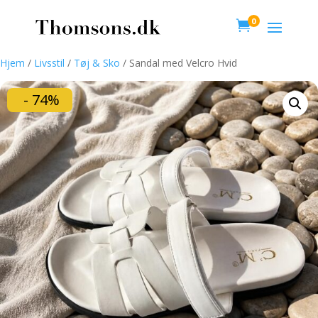
0

Hjem
/
Livsstil
/
Tøj & Sko
/ Sandal med Velcro Hvid
- 74%