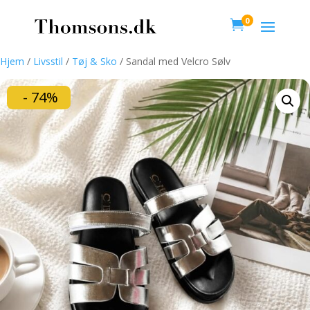
0

Hjem
/
Livsstil
/
Tøj & Sko
/ Sandal med Velcro Sølv
- 74%