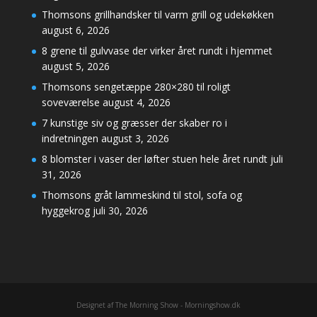
Thomsons grillhandsker til varm grill og udekøkken
august 6, 2026
8 grene til gulvvase der virker året rundt i hjemmet
august 5, 2026
Thomsons sengetæppe 280×280 til roligt
soveværelse
august 4, 2026
7 kunstige siv og græsser der skaber ro i
indretningen
august 3, 2026
8 blomster i vaser der løfter stuen hele året rundt
juli
31, 2026
Thomsons gråt lammeskind til stol, sofa og
hyggekrog
juli 30, 2026
Designet af The Morning Show - Morningshow.dk