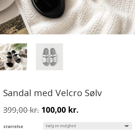
Sandal med Velcro Sølv
Den
Den
399,00
kr.
100,00
kr.
oprindelige
aktuelle
pris
pris
størrelse
var:
er: