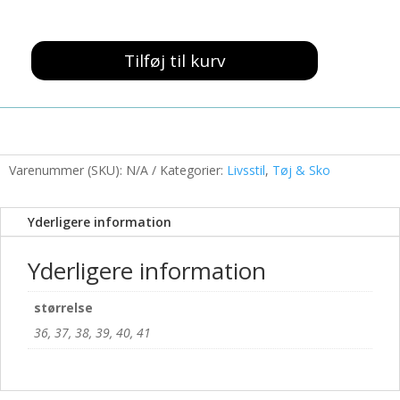
399,00 kr..
100,00 kr..
Tilføj til kurv
Sandal
med
Velcro
Sølv
antal
Varenummer (SKU):
N/A
Kategorier:
Livsstil
,
Tøj & Sko
Yderligere information
Yderligere information
størrelse
36, 37, 38, 39, 40, 41