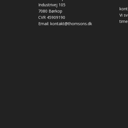
Industrivej 105
kon
7080 Børkop
Vi s
CVR 45909190
time
Email: kontakt@thomsons.dk