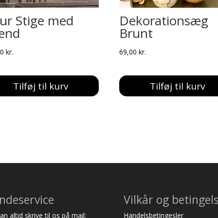
gur Stige med
Dekorationsæg
ænd
Brunt
00
kr.
69,00
kr.
Tilføj til kurv
Tilføj til kurv
ndeservice
Vilkår og betingel
n altid skrive til os på mail:
Handelsbetingesler