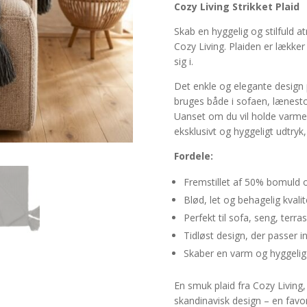
antal
Cozy Living Strikket Plaid
Skab en hyggelig og stilfuld 
Cozy Living. Plaiden er lækker
sig i.
Det enkle og elegante design p
bruges både i sofaen, lænesto
Uanset om du vil holde varmen 
eksklusivt og hyggeligt udtryk
Fordele:
Fremstillet af 50% bomuld 
Blød, let og behagelig kvalit
Perfekt til sofa, seng, terra
Tidløst design, der passer i
Skaber en varm og hyggeli
En smuk plaid fra Cozy Living,
skandinavisk design – en favor