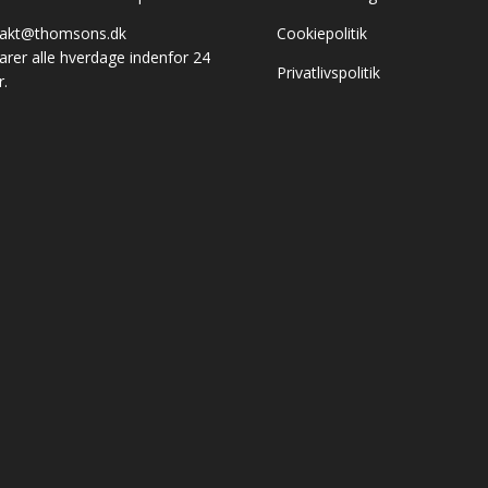
takt@thomsons.dk
Cookiepolitik
varer alle hverdage indenfor 24
Privatlivspolitik
r.