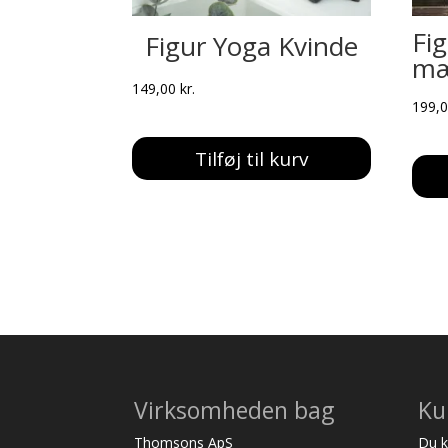
Fi
Figur Yoga Kvinde
m
149,00
kr.
199,
Tilføj til kurv
Virksomheden bag
Ku
Thomsons ApS
Du ka