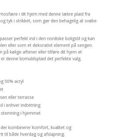
atmosfære i dit hjem med denne lækre plaid fra
 og tyk i strikket, som gør den behagelig at svøbe
asser perfekt ind i den nordiske boligstil og kan
len eller som et dekorativt element på sengen.
på kølige aftener eller tilføre dit hjem et
, er denne bomuldsplaid det perfekte valg.
og 50% acryl
et
ssen eller terrasse
nd i enhver indretning
g stemning i hjemmet
 der kombinerer komfort, kvalitet og
it til både hverdag og afslapning.