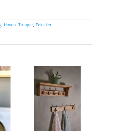
g
,
Haven
,
Tæpper
,
Tekstiler