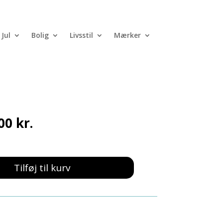
Jul
Bolig
Livsstil
Mærker
id Koksgrå – COZY
Den
,00
kr.
ndelige
aktuelle
pris
er:
0 kr..
249,00 kr..
Tilføj til kurv