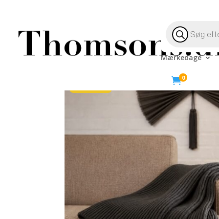
Products
search
Mærkedage
Hjem
/
Bolig
/
Mærker
/
Cozy Living
/ Strikket P
0

-50%