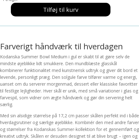
var:
er:
499,00 kr..
349,00 kr..
Tilføj til kurv
Summer
Bowl
Medium
Gul
-
Farverigt håndværk til hverdagen
Kodanska
antal
Kodanska Summer Bowl Medium i gul er skabt til at gøre selv de
mindste øjeblikke lidt smukkere. Den mundblæste glasskål
kombinerer funktionalitet med kunstnerisk udtryk og giver dit bord et
levende, personligt præg. Den solgule farve tilfører varme og energi,
uanset om du serverer morgenmad, dessert eller klassiske favoritter
til festlige lejligheder. Hver skål er unik, med små variationer i glas og
farvespil, som vidner om ægte håndværk og gør din servering helt
særlig.
Med sin alsidige størrelse på 17,2 cm passer skålen perfekt ind i både
hverdagsrutiner og særlige øjeblikke. Kombinér den med andre farver
og størrelser fra Kodanskas Summer-kollektion for et gennemført og
kreativt udtryk. Skålen er desuden designet til at blive brugt – igen og