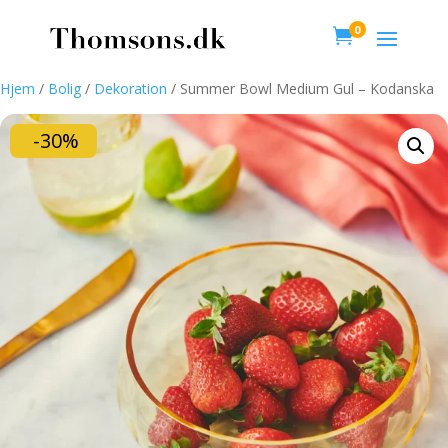
0

Hjem
/
Bolig
/
Dekoration
/ Summer Bowl Medium Gul – Kodanska
-30%