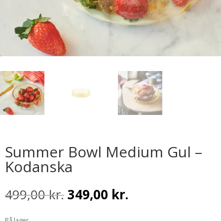
Summer Bowl Medium Gul –
Kodanska
Den
Den
499,00
kr.
349,00
kr.
oprindelige
aktuelle
pris
pris
På lager