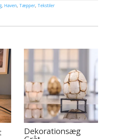
g
,
Haven
,
Tæpper
,
Tekstiler
Dekorationsæg
t