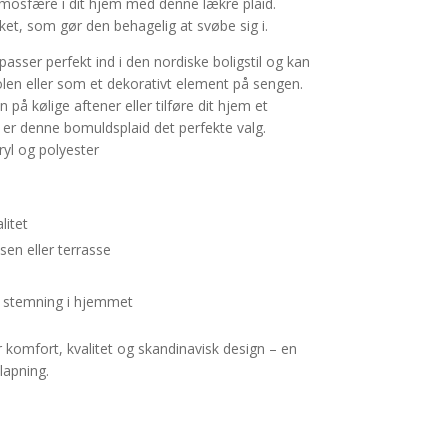
atmosfære i dit hjem med denne lækre plaid.
kket, som gør den behagelig at svøbe sig i.
asser perfekt ind i den nordiske boligstil og kan
len eller som et dekorativt element på sengen.
på kølige aftener eller tilføre dit hjem et
, er denne bomuldsplaid det perfekte valg.
ryl og polyester
litet
ssen eller terrasse
g stemning i hjemmet
 komfort, kvalitet og skandinavisk design – en
lapning.