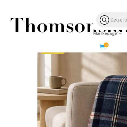
Products
search
Mærkedage
Hjem
/
Bolig
/
Mærker
/
Cozy Living
/ Ternet Plai
0

-49%