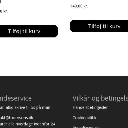
d
149,00
kr.
00
kr.
Tilføj til kurv
Tilføj til kurv
ndeservice
Vilkår og betingel
n altid skrive til os på mail:
Handelsbetingesler
takt@thomsons.dk
Cookiepolitik
varer alle hverdage indenfor 24
Privatlivspolitik