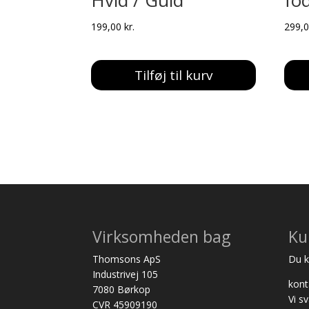
Hvid / Guld
fo
199,00
kr.
299,
Tilføj til kurv
Virksomheden bag
Ku
Thomsons ApS
Du ka
Industrivej 105
kon
7080 Børkop
Vi s
CVR 45909190