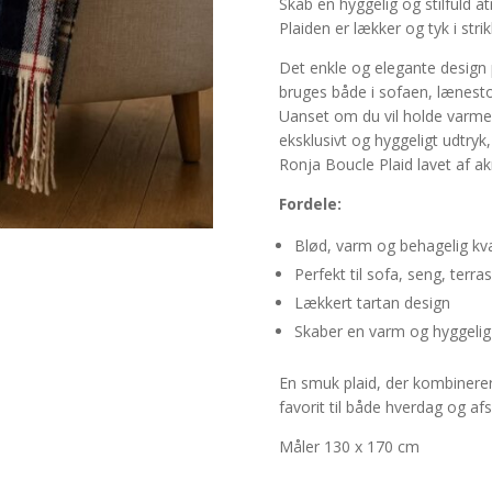
Skab en hyggelig og stilfuld 
Plaiden er lækker og tyk i stri
Det enkle og elegante design p
bruges både i sofaen, lænesto
Uanset om du vil holde varmen 
eksklusivt og hyggeligt udtryk
Ronja Boucle Plaid lavet af ak
Fordele:
Blød, varm og behagelig kva
Perfekt til sofa, seng, terra
Lækkert tartan design
Skaber en varm og hyggeli
En smuk plaid, der kombinerer
favorit til både hverdag og afs
Måler 130 x 170 cm