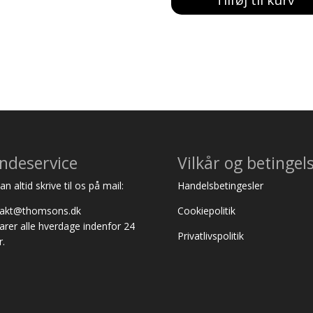
ndeservice
Vilkår og betingel
n altid skrive til os på mail:
Handelsbetingesler
takt@thomsons.dk
Cookiepolitik
varer alle hverdage indenfor 24
Privatlivspolitik
r.