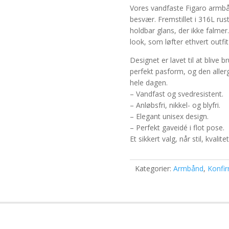
Vores vandfaste Figaro armbånd
besvær. Fremstillet i 316L ru
holdbar glans, der ikke falmer
look, som løfter ethvert outfit
Designet er lavet til at blive 
perfekt pasform, og den aller
hele dagen.
– Vandfast og svedresistent.
– Anløbsfri, nikkel- og blyfri.
– Elegant unisex design.
– Perfekt gaveidé i flot pose.
Et sikkert valg, når stil, kvali
Kategorier:
Armbånd
,
Konfi