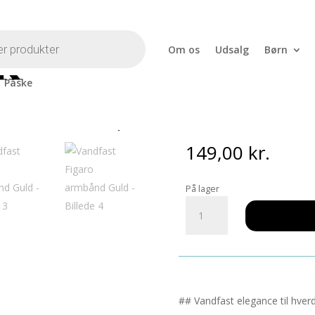
Om os
Udsalg
Børn
Påske
igaro armbånd Guld
Vandfast Fi
149,00
kr.
På lager
Vandfast
Figaro
armbånd
Guld
antal
## Vandfast elegance til hve