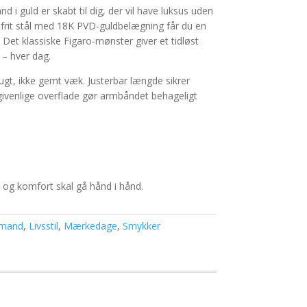
 i guld er skabt til dig, der vil have luksus uden
stfrit stål med 18K PVD-guldbelægning får du en
. Det klassiske Figaro-mønster giver et tidløst
 – hver dag.
brugt, ikke gemt væk. Justerbar længde sikrer
givenlige overflade gør armbåndet behageligt
tet og komfort skal gå hånd i hånd.
rmand
,
Livsstil
,
Mærkedage
,
Smykker