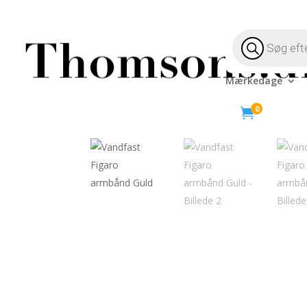
Products
search
Mærkedage
Hjem
/
Livsstil
/
Smykker
/
Armbånd
/ Vandfast F
0
