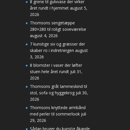
8 grene til gulvvase der virker
året rundt i hjemmet
august 5,
2026
Thomsons sengetæppe
280×280 til roligt soveværelse
august 4, 2026
7 kunstige siv og græsser der
skaber ro i indretningen
august
3, 2026
8 blomster i vaser der løfter
stuen hele året rundt
juli 31,
2026
Thomsons gråt lammeskind til
stol, sofa og hyggekrog
juli 30,
2026
Thomsons knyttede armbånd
med perler til sommerlook
juli
29, 2026
Sådan bruger du kunstig åkande