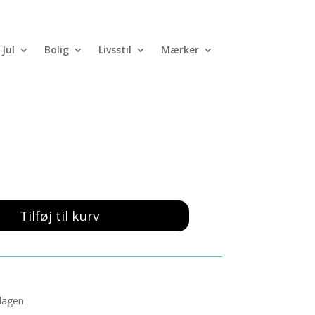
Jul
Bolig
Livsstil
Mærker
garo armbånd Guld
Tilføj til kurv
rdagen