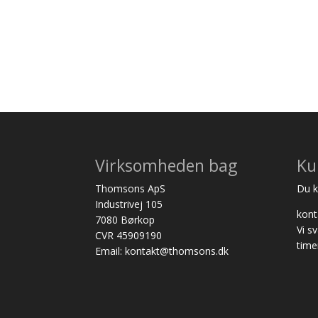
Virksomheden bag
Ku
Thomsons ApS
Du ka
Industrivej 105
kon
7080 Børkop
Vi s
CVR 45909190
time
Email: kontakt@thomsons.dk