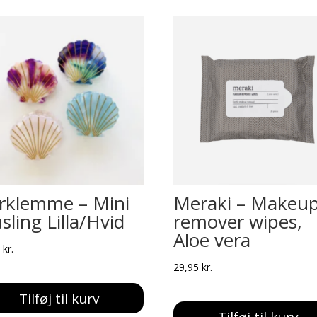
rklemme – Mini
Meraki – Makeu
ling Lilla/Hvid
remover wipes,
Aloe vera
0
kr.
29,95
kr.
Tilføj til kurv
Tilføj til kurv