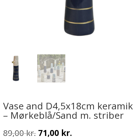
Vase and D4,5x18cm keramik
– Mørkeblå/Sand m. striber
Den
Den
89,00
kr.
71,00
kr.
oprindelige
aktuelle