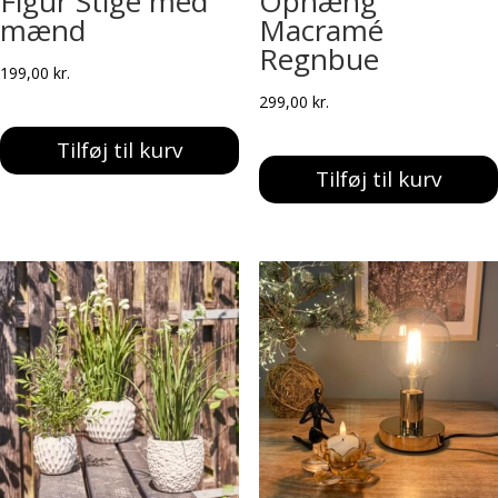
Figur Stige med
Ophæng
mænd
Macramé
Regnbue
199,00
kr.
299,00
kr.
Tilføj til kurv
Tilføj til kurv