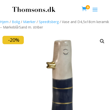
0

Hjem
/
Bolig
/
Mærker
/
Speedtsberg
/ Vase and D4,5x18cm keramik
– Mørkeblå/Sand m. striber
-20%