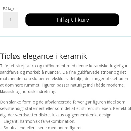
pris
pris
På lager
var:
er:
Vase
89,00 kr..
71,00 kr..
Tilføj til kurv
and
D4,5x18cm
keramik
-
Mørkeblå/Sand
m.
Tidløs elegance i keramik
striber
Tilføj et strejf af ro og raffinement med denne keramiske fuglefigur i
antal
sandfarve og mørkeblå nuancer. De fine guldfarvede striber og det
matchende næb skaber en eksklusiv detalje, der fanger blikket uden
at dominere rummet. Figuren passer naturligt ind i både moderne,
klassisk og nordisk indretning.
Den slanke form og de afbalancerede farver gør figuren ideel som
selvstændigt statement eller som del af et stilrent stilleben. Perfekt til
dig, der værdsætter diskret luksus og gennemtænkt design.
– Elegant, harmonisk farvekombination.
– Smuk alene eller i serie med andre figurer.