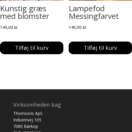
Kunstig græs
Lampefod
med blomster
Messingfarvet
149,00
kr.
149,00
kr.
Tilføj til kurv
Tilføj til kurv
Virksomheden bag
Thomsons ApS
Industrivej 105
7080 Børkop