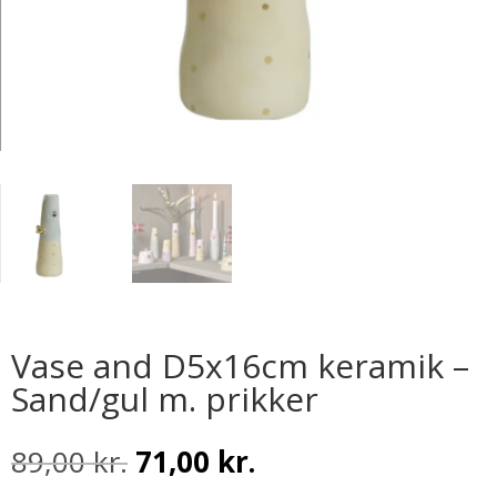
Vase and D5x16cm keramik –
Sand/gul m. prikker
Den
Den
89,00
kr.
71,00
kr.
oprindelige
aktuelle