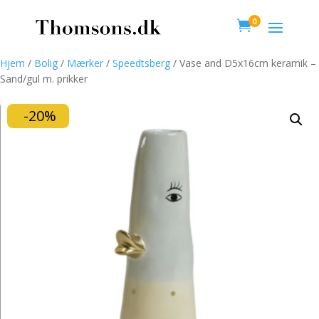
0

Hjem
/
Bolig
/
Mærker
/
Speedtsberg
/ Vase and D5x16cm keramik –
Sand/gul m. prikker
-20%