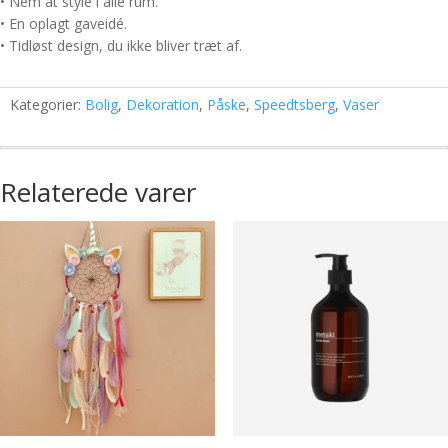
• Nem at style i alle rum.
• En oplagt gaveidé.
• Tidløst design, du ikke bliver træt af.
Kategorier:
Bolig
,
Dekoration
,
Påske
,
Speedtsberg
,
Vaser
Relaterede varer