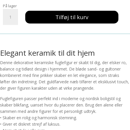
pris
pris
På lager
var:
er:
Vase
89,00 kr..
71,00 kr..
Tilføj til kurv
and
D5x16cm
keramik
-
Sand/gul
m.
Elegant keramik til dit hjem
prikker
Denne dekorative keramiske fuglefigur er skabt til dig, der elsker ro,
antal
balance og tidløst design i hjemmet. De bløde sand- og gultoner
kombineret med fine prikker skaber en let elegance, som straks
løfter din indretning. Det guldfarvede næb tilfører et eksklusivt touch,
der giver figuren karakter uden at virke prangende.
Fuglefiguren passer perfekt ind i moderne og nordisk boligstil og
skaber blikfang, uanset hvor du placerer den. Brug den alene eller
sammen med andre figurer for et personligt udtryk.
• Skaber en rolig og harmonisk stemning.
• Giver et diskret strejf af luksus.