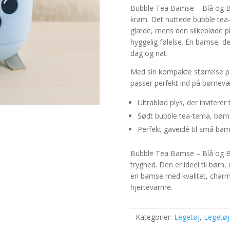
Bubble Tea Bamse – Blå og Blø
kram. Det nuttede bubble tea
glæde, mens den silkebløde ply
hyggelig følelse. En bamse, de
dag og nat.
Med sin kompakte størrelse 
passer perfekt ind på børnev
Ultrablød plys, der inviterer 
Sødt bubble tea-tema, børn 
Perfekt gaveidé til små ba
Bubble Tea Bamse – Blå og B
tryghed. Den er ideel til børn,
en bamse med kvalitet, charm
hjertevarme.
Kategorier:
Legetøj
,
Legetøj 