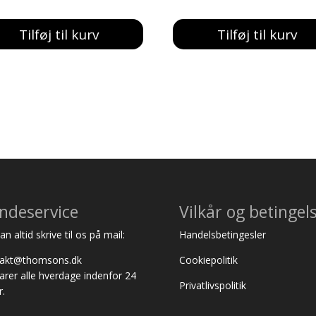
oprindelige
aktuelle
oprindelige
aktuelle
pris
pris
pris
pris
Tilføj til kurv
Tilføj til kurv
var:
er:
var:
er:
257,00 kr..
239,00 kr..
273,00 kr..
249,00 kr..
ndeservice
Vilkår og betingel
n altid skrive til os på mail:
Handelsbetingesler
takt@thomsons.dk
Cookiepolitik
varer alle hverdage indenfor 24
Privatlivspolitik
r.