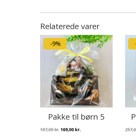
Relaterede varer
-9%
Pakke til børn 5
P
Den
Den
187,00
kr.
169,00
kr.
257,