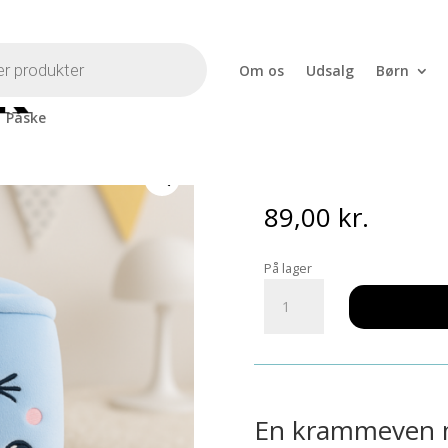
Om os
Udsalg
Børn
Påske
amse – Blå
Bubble Tea B
89,00
kr.
På lager
Bubble
Tea
Bamse
-
Blå
antal
En krammeven 