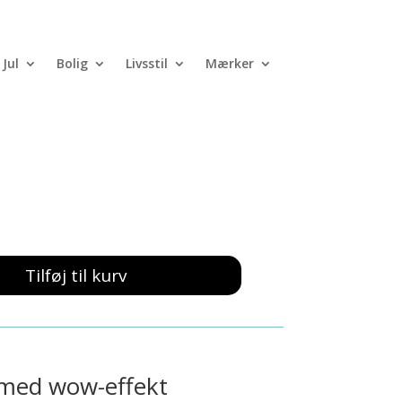
Jul
Bolig
Livsstil
Mærker
amse – Blå
Tilføj til kurv
med wow-effekt