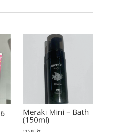
Meraki Mini – Bath
26
(150ml)
115,00
kr.