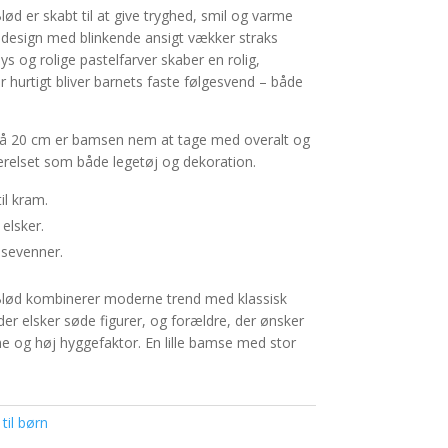
d er skabt til at give tryghed, smil og varme
-design med blinkende ansigt vækker straks
s og rolige pastelfarver skaber en rolig,
r hurtigt bliver barnets faste følgesvend – både
på 20 cm er bamsen nem at tage med overalt og
ærelset som både legetøj og dekoration.
til kram.
elsker.
msevenner.
lød kombinerer moderne trend med klassisk
 der elsker søde figurer, og forældre, der ønsker
e og høj hyggefaktor. En lille bamse med stor
til børn