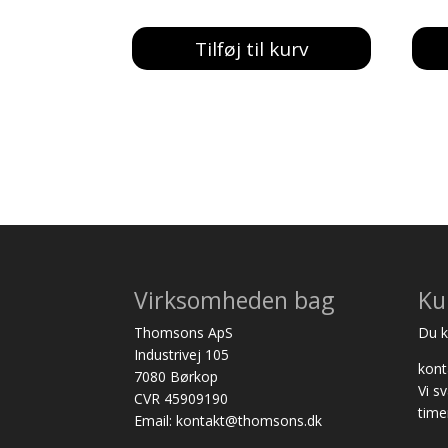
oprindelige
aktuelle
pris
pris
Tilføj til kurv
var:
er:
187,00 kr..
169,00 kr..
Virksomheden bag
Ku
Thomsons ApS
Du ka
Industrivej 105
kon
7080 Børkop
Vi s
CVR 45909190
time
Email: kontakt@thomsons.dk