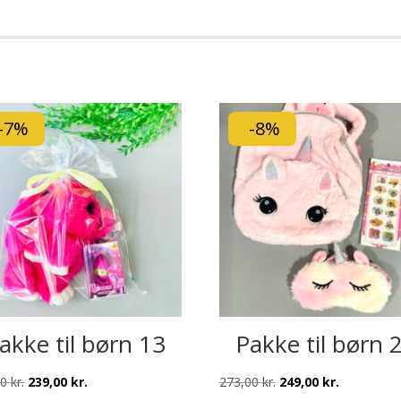
-7%
-8%
akke til børn 13
Pakke til børn 
Den
Den
Den
Den
00
kr.
239,00
kr.
273,00
kr.
249,00
kr.