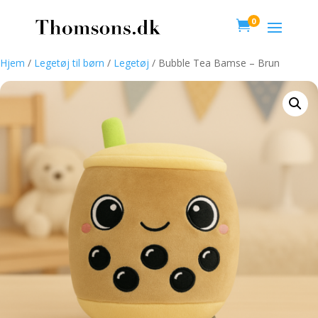
0

Hjem
/
Legetøj til børn
/
Legetøj
/ Bubble Tea Bamse – Brun