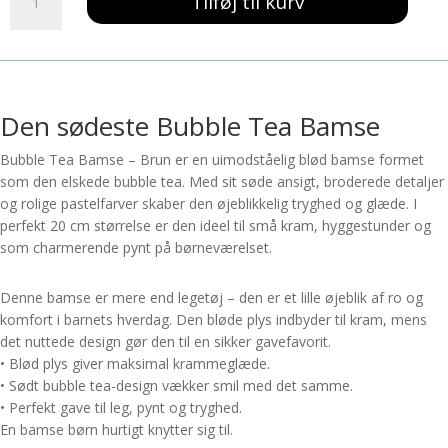
Tilføj til kurv
Tea
Bamse
-
Brun
antal
Den sødeste Bubble Tea Bamse
Bubble Tea Bamse – Brun er en uimodståelig blød bamse formet
som den elskede bubble tea. Med sit søde ansigt, broderede detaljer
og rolige pastelfarver skaber den øjeblikkelig tryghed og glæde. I
perfekt 20 cm størrelse er den ideel til små kram, hyggestunder og
som charmerende pynt på børneværelset.
Denne bamse er mere end legetøj – den er et lille øjeblik af ro og
komfort i barnets hverdag. Den bløde plys indbyder til kram, mens
det nuttede design gør den til en sikker gavefavorit.
• Blød plys giver maksimal krammeglæde.
• Sødt bubble tea-design vækker smil med det samme.
• Perfekt gave til leg, pynt og tryghed.
En bamse børn hurtigt knytter sig til.