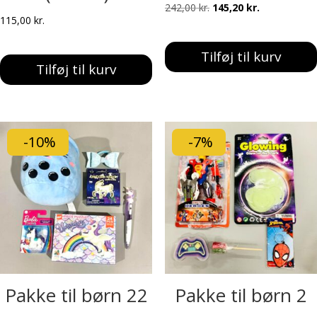
Den
Den
242,00
kr.
145,20
kr.
115,00
kr.
oprindelige
aktuelle
pris
pris
Tilføj til kurv
var:
er:
Tilføj til kurv
242,00 kr..
145,20 kr..
-10%
-7%
Pakke til børn 22
Pakke til børn 2