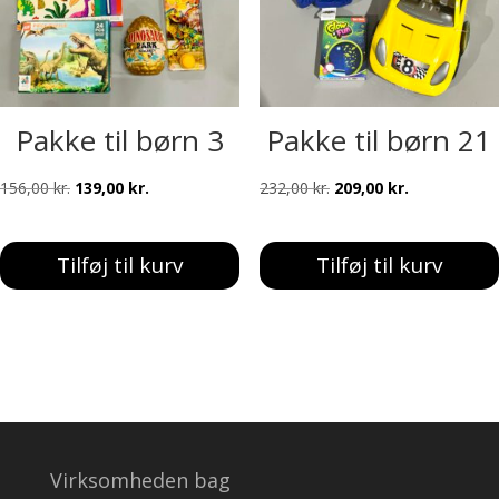
Pakke til børn 3
Pakke til børn 21
Den
Den
Den
Den
156,00
kr.
139,00
kr.
232,00
kr.
209,00
kr.
oprindelige
aktuelle
oprindelige
aktuelle
pris
pris
pris
pris
Tilføj til kurv
Tilføj til kurv
var:
er:
var:
er:
156,00 kr..
139,00 kr..
232,00 kr..
209,00 kr..
Virksomheden bag