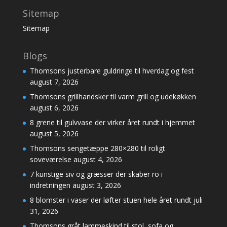
Sitemap
Sitemap
Blogs
Thomsons justerbare guldringe til hverdag og fest
august 7, 2026
Thomsons grillhandsker til varm grill og udekøkken
august 6, 2026
8 grene til gulvvase der virker året rundt i hjemmet
august 5, 2026
Thomsons sengetæppe 280×280 til roligt
soveværelse
august 4, 2026
7 kunstige siv og græsser der skaber ro i
indretningen
august 3, 2026
8 blomster i vaser der løfter stuen hele året rundt
juli
31, 2026
Thomsons gråt lammeskind til stol, sofa og