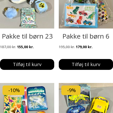
Pakke til børn 23
Pakke til børn 6
Den
Den
Den
Den
187,00
kr.
155,00
kr.
195,00
kr.
179,00
kr.
oprindelige
aktuelle
oprindelige
aktuelle
pris
pris
pris
pris
Tilføj til kurv
Tilføj til kurv
var:
er:
var:
er:
187,00 kr..
155,00 kr..
195,00 kr..
179,00 kr..
-10%
-9%