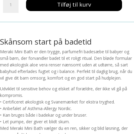
Tilføj til kurv
Mini
-
Bath
(150ml)
antal
Skånsom start på badetid
Meraki Mini Bath er den trygge, parfumefri badesæbe til babyer og
små børn, der forvandler badet til et roligt ritual. Den bløde formular
med økologisk aloe vera renser nænsomt uden at udtørre, så sart
babyhud efterlades fugtet og i balance. Perfekt til daglig brug, når du
vil give dit barn omsorg, komfort og en god start på hudplejen.
Udviklet til sensitive behov og elsket af forældre, der ikke vil gå på
kompromis.
• Certificeret økologisk og Svanemærket for ekstra tryghed.
• Anbefalet af Asthma-Allergy Nordic.
• Kan bruges både i badekar og under bruser.
• Let pumpe, der giver et blidt skum.
Med Meraki Mini Bath vælger du en ren, sikker og blid løsning, der