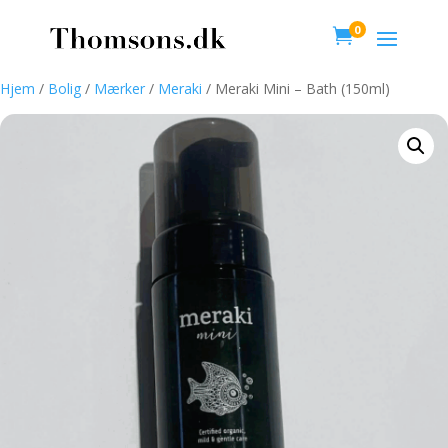
0

Hjem
/
Bolig
/
Mærker
/
Meraki
/ Meraki Mini – Bath (150ml)