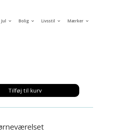
Jul
Bolig
Livsstil
Mærker
Bamse – Pink
Tilføj til kurv
ørneværelset