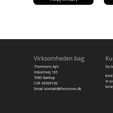
var:
er:
241,00 kr..
229,00 kr..
Virksomheden bag
Ku
Thomsons ApS
Du ka
Industrivej 105
kon
7080 Børkop
Vi s
CVR 45909190
time
Email: kontakt@thomsons.dk