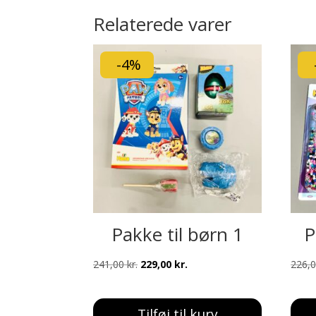
Relaterede varer
-4%
Pakke til børn 1
P
Den
Den
241,00
kr.
229,00
kr.
226,
oprindelige
aktuelle
pris
pris
Tilføj til kurv