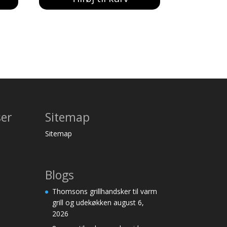
var:
er:
157,00 kr..
139,00 kr..
ser
Sitemap
Sitemap
Blogs
Thomsons grillhandsker til varm
grill og udekøkken
august 6,
2026