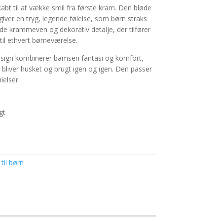
abt til at vække smil fra første kram. Den bløde
giver en tryg, legende følelse, som børn straks
åde krammeven og dekorativ detalje, der tilfører
til ethvert børneværelse.
esign kombinerer bamsen fantasi og komfort,
er bliver husket og brugt igen og igen. Den passer
lelser.
gt
til børn