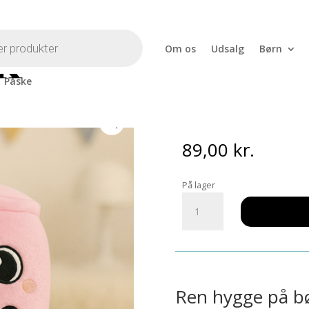
Om os
Udsalg
Børn
Påske
amse – Pink
Bubble Tea 
89,00
kr.
På lager
Bubble
Tea
Bamse
-
Pink
antal
Ren hygge på b