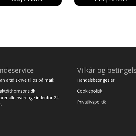
var:
er:
var:
er:
226,00 kr..
199,00 kr..
181,00 kr..
169,00 kr..
ndeservice
Vilkår og betingel
n altid skrive til os på mail:
Handelsbetingesler
takt@thomsons.dk
Cookiepolitik
varer alle hverdage indenfor 24
Privatlivspolitik
r.