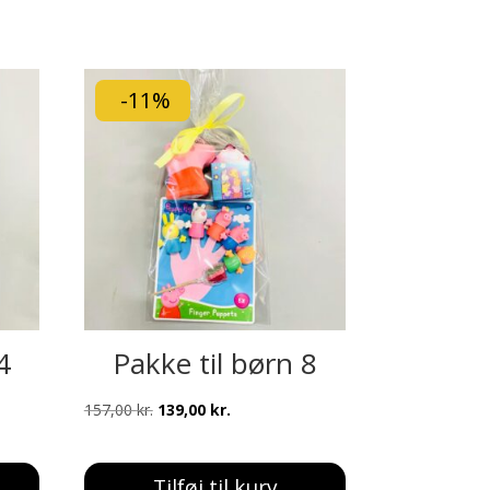
-11%
4
Pakke til børn 8
Den
Den
157,00
kr.
139,00
kr.
oprindelige
aktuelle
pris
pris
Tilføj til kurv