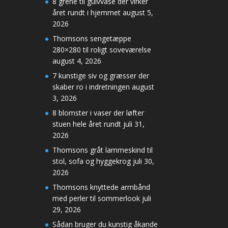
8 grene til gulvvase der virker
året rundt i hjemmet
august 5,
2026
Thomsons sengetæppe
280×280 til roligt soveværelse
august 4, 2026
7 kunstige siv og græsser der
skaber ro i indretningen
august
3, 2026
8 blomster i vaser der løfter
stuen hele året rundt
juli 31,
2026
Thomsons gråt lammeskind til
stol, sofa og hyggekrog
juli 30,
2026
Thomsons knyttede armbånd
med perler til sommerlook
juli
29, 2026
Sådan bruger du kunstig åkande