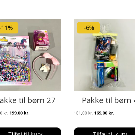
-11%
-6%
akke til børn 27
Pakke til børn 
Den
Den
Den
Den
00
kr.
199,00
kr.
181,00
kr.
169,00
kr.
oprindelige
aktuelle
oprindelige
aktuelle
pris
pris
pris
pris
Tilføj til kurv
Tilføj til kurv