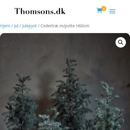
0

Hjem
/
Jul
/
Julepynt
/ Cedertræ m/potte H60cm