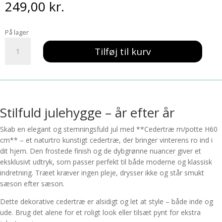
249,00
kr.
På lager
Cedertræ
Tilføj til kurv
m/potte
H60cm
antal
Stilfuld julehygge – år efter år
Skab en elegant og stemningsfuld jul med **Cedertræ m/potte H60
cm** – et naturtro kunstigt cedertræ, der bringer vinterens ro ind i
dit hjem. Den frostede finish og de dybgrønne nuancer giver et
eksklusivt udtryk, som passer perfekt til både moderne og klassisk
indretning. Træet kræver ingen pleje, drysser ikke og står smukt
sæson efter sæson.
Dette dekorative cedertræ er alsidigt og let at style – både inde og
ude. Brug det alene for et roligt look eller tilsæt pynt for ekstra