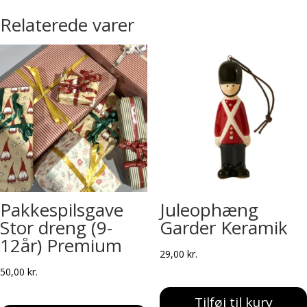
Relaterede varer
Pakkespilsgave
Juleophæng
Stor dreng (9-
Garder Keramik
12år) Premium
29,00
kr.
50,00
kr.
Tilføj til kurv