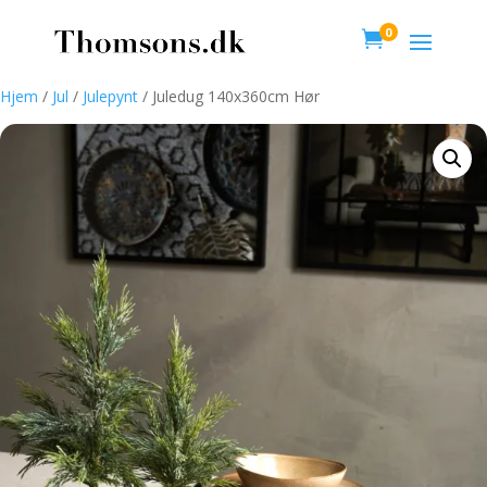
0

Hjem
/
Jul
/
Julepynt
/ Juledug 140x360cm Hør