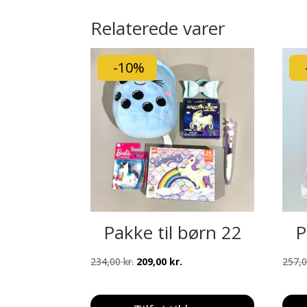
Relaterede varer
-10%
Pakke til børn 22
P
Den
Den
234,00
kr.
209,00
kr.
257,
oprindelige
aktuelle
pris
pris