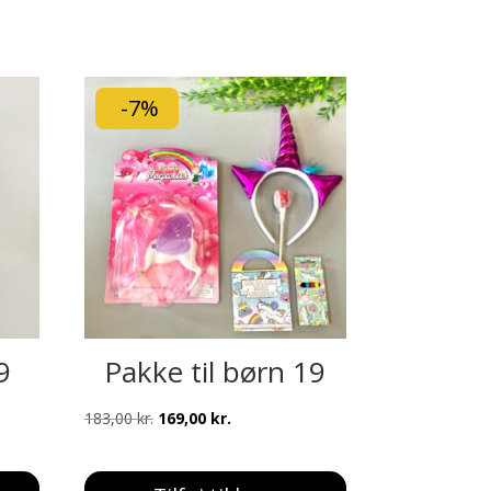
-7%
9
Pakke til børn 19
Den
Den
183,00
kr.
169,00
kr.
oprindelige
aktuelle
pris
pris