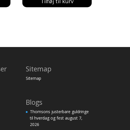
Tilføj til kurv
var:
er:
183,00 kr..
169,00 kr..
ser
Sitemap
Sitemap
Blogs
Thomsons justerbare guldringe
til hverdag og fest
august 7,
2026