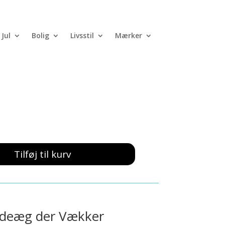
Jul
Bolig
Livsstil
Mærker
 – Skildpadde
Tilføj til kurv
ddeæg der Vækker