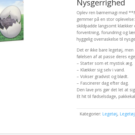
Nysgerrighed
Oplev ren børnemagi med **Ma
gemmer på en stor oplevelse:
skildpadde langsomt klækker 
forventning, forundring og læ
hyggelig overraskelse til nysge
Det er ikke bare legetøj, men 
følelsen af at passe deres egen
– Starter som et mystisk æg.
– Klækker sig selv i vand.
– Vokser gradvist og blødt.
– Fascinerer dag efter dag.
Den lave pris gør det let at s
Et hit til fødselsdage, pakkeka
Kategorier:
Legetøj
,
Legetøj 