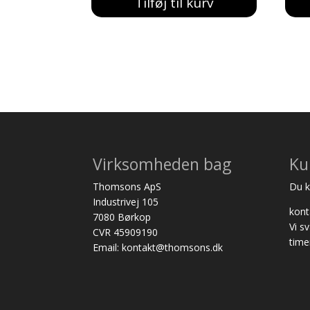
Tilføj til kurv
var:
er:
234,00 kr..
209,00 kr..
Virksomheden bag
Ku
Thomsons ApS
Du ka
Industrivej 105
kon
7080 Børkop
Vi s
CVR 45909190
time
Email: kontakt@thomsons.dk