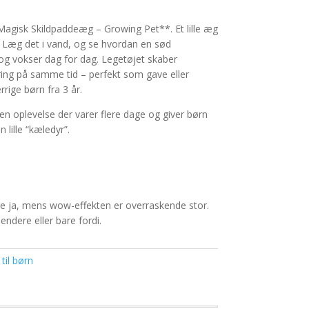
gisk Skildpaddeæg – Growing Pet**. Et lille æg
 Læg det i vand, og se hvordan en sød
og vokser dag for dag. Legetøjet skaber
ring på samme tid – perfekt som gave eller
rrige børn fra 3 år.
en oplevelse der varer flere dage og giver børn
 lille “kæledyr”.
ige ja, mens wow-effekten er overraskende stor.
lendere eller bare fordi.
til børn