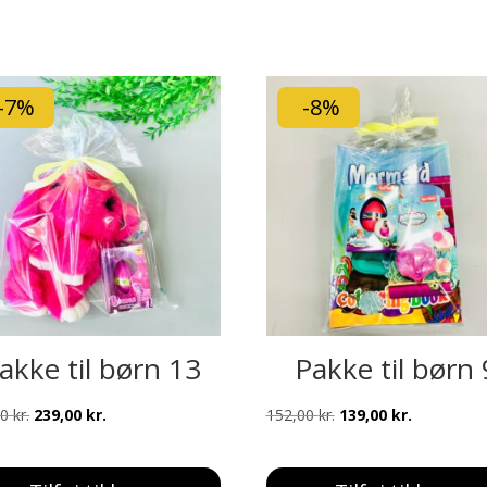
-7%
-8%
akke til børn 13
Pakke til børn 
Den
Den
Den
Den
00
kr.
239,00
kr.
152,00
kr.
139,00
kr.
oprindelige
aktuelle
oprindelige
aktuelle
pris
pris
pris
pris