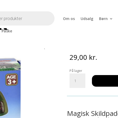
Om os
Udsalg
Børn
Påske
– Skildpadde
Voksende Æg
29,00
kr.
På lager
Voksende
Æg
-
Skildpadde
antal
Magisk Skildpa