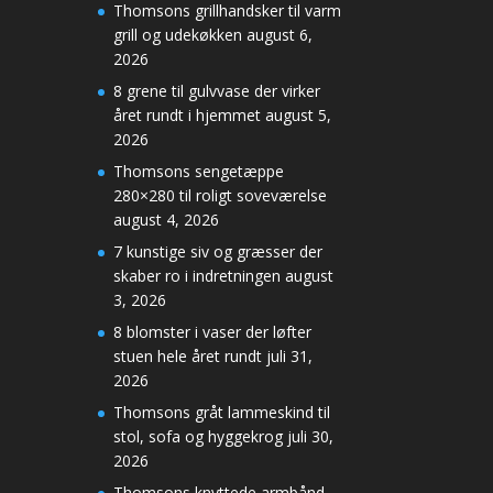
Thomsons grillhandsker til varm
grill og udekøkken
august 6,
2026
8 grene til gulvvase der virker
året rundt i hjemmet
august 5,
2026
Thomsons sengetæppe
280×280 til roligt soveværelse
august 4, 2026
7 kunstige siv og græsser der
skaber ro i indretningen
august
3, 2026
8 blomster i vaser der løfter
stuen hele året rundt
juli 31,
2026
Thomsons gråt lammeskind til
stol, sofa og hyggekrog
juli 30,
2026
Thomsons knyttede armbånd